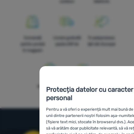
outdoor
telefonic
Comandă
Livrare gratuită
În paisprezece
pentru probă
peste 249 lei
țări din Europa!
în magazin
100% produse
Mărci proprii
Protecția datelor cu caracter
originale
4camping
personal
Pentru a vă oferi o experiență mult mai bună de 
unii dintre partenerii noștri folosim așa-numite
(fișiere text mici, stocate în browserul dvs.). A
să vă arătăm doar publicitate relevantă, să vă r
Informații și condiții