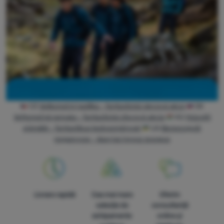
CZ
Velikonoční nadílka - fantastická slevová akce
SK
Veľkonočná ponuka - fantastická zľavová akcia
HU
Húsvéti
ajándék - fantastikus kedvezmények
UA
Великодній
подарунок - фантастична знижка
Livrare rapidă
Cea mai mare
Oferim
selecție de
consultanță
echipamente
online și