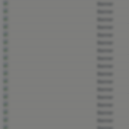
Echipamente
Gătit
Escaladă
Ultralight
Sporturi
Branduri
Club
eXtra
Consultanță
Contacte
Magazin
București