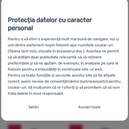
Protecția datelor cu caracter
personal
Pentru a vă oferi o experiență mult mai bună de navigare, noi și
SAC DE DORMIT
SAC DE DORMIT
Recenziile clienților
Recenziile clie
unii dintre partenerii noștri folosim așa-numitele cookie-uri
(fișiere text mici, stocate în browserul dvs.). Acestea ne permit
să vă arătăm doar publicitate relevantă, să vă reținem
Pinguin
Micra CCS 195
preferințele și să ne ajutăm, de exemplu, în analizele pe care le
Trimm
Impact 195 cm
folosim pentru a îmbunătăți în continuare site-ul web.
cm
Pentru ca toate funcțiile și serviciile acestui site să fie afișate
corect, avem nevoie de consimțământul dumneavoastră pentru
cookie-uri. Vă mulțumim că ni-l oferiți și vă promitem că vă vom
Greutate:
950 g
Greutate:
1120 g
trata datele în mod responsabil.
Temperatura de confort:
9 °C
Temperatura de confort:
6 °C
Setarea consimțământului cu categorii de
330
Lei
548
Lei
Setări
Accept toate
cookie-uri
264
Lei
411
Lei
Adaugă pentru comparație
Adaugă pentru comparați
Necesare
Necesare
-
Fără cookie-urile necesare, site-ul nostru nu ar