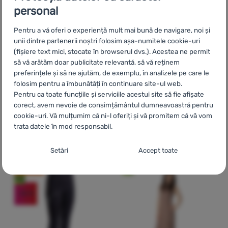
personal
Pentru a vă oferi o experiență mult mai bună de navigare, noi și
PANTALONI SCURȚI BĂRBAȚI
TRICOU FEMEI
Recenziile clie
unii dintre partenerii noștri folosim așa-numitele cookie-uri
(fișiere text mici, stocate în browserul dvs.). Acestea ne permit
Hannah
Torres
să vă arătăm doar publicitate relevantă, să vă reținem
preferințele și să ne ajutăm, de exemplu, în analizele pe care le
Regatta
Wm Fingal
folosim pentru a îmbunătăți în continuare site-ul web.
Edition
Pentru ca toate funcțiile și serviciile acestui site să fie afișate
corect, avem nevoie de consimțământul dumneavoastră pentru
cookie-uri. Vă mulțumim că ni-l oferiți și vă promitem că vă vom
trata datele în mod responsabil.
396
Lei
111
Lei
238
Lei
50
Lei
Adaugă pentru comparație
Adaugă pentru comparați
Setarea consimțământului cu categorii de
Setări
Accept toate
cookie-uri
cod: OUT10
Nou
Necesare
Necesare
-
Fără cookie-urile necesare, site-ul nostru nu ar
Nou
putea funcționa corespunzător.
.
-25
%
MEREU ACTIV
Cookie-urile necesare (tehnice) permit funcționarea corectă a