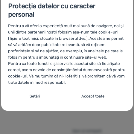
Adaugă pentru comparație
Protecția datelor cu caracter
personal
-10
%
-25
%
Pentru a vă oferi o experiență mult mai bună de navigare, noi și
unii dintre partenerii noștri folosim așa-numitele cookie-uri
(fișiere text mici, stocate în browserul dvs.). Acestea ne permit
să vă arătăm doar publicitate relevantă, să vă reținem
preferințele și să ne ajutăm, de exemplu, în analizele pe care le
folosim pentru a îmbunătăți în continuare site-ul web.
Pentru ca toate funcțiile și serviciile acestui site să fie afișate
corect, avem nevoie de consimțământul dumneavoastră pentru
cookie-uri. Vă mulțumim că ni-l oferiți și vă promitem că vă vom
CORT ULTRA UȘOR
CORT DE 1 PERSOANĂ
Recenziile clie
trata datele în mod responsabil.
Husky
Flame 1
Setarea consimțământului cu categorii de
Setări
Accept toate
Drumeție de iarnă
cookie-uri
Pinguin
Echo 1
Greutate:
2700 g
Necesare
Necesare
-
Fără cookie-urile necesare, site-ul nostru nu ar
putea funcționa corespunzător.
.
MEREU ACTIV
Ușor și compact