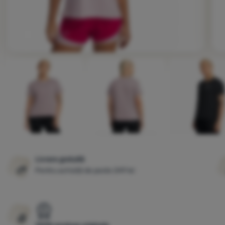
Fotografie
Livrare gratuită
Pentru achiziții de peste 249 lei