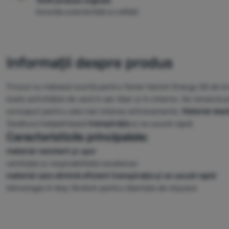
100% produse originale
Garanția autenticității și calității
Informații despre produs
Tricoul cu mânecă scurtă pentru femei Vanish Energy SS de la
toate activitățile de vară în aer liber și în interior. Se remarcă p
conceput pentru cele mai intense antrenamente.
Material elast
Țesătura îndepărtează
transpirația
și se usucă rapid.
Caracteristicile principalele:
material rezistent și ușor
ventilație și respirabilitate excelenye
material care elimină eficient transpirația și se usucă rapid
tehnologie 4-Way Stretch pentru libertate de mișcare