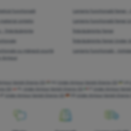
tetică funcțională
Lenjerie funcțională femei - 
 material sintetic
Lenjerie funcțională femei 
y - Îmbrăcăminte
Îmbrăcăminte femei
cționale
Îmbrăcăminte femei Under 
ncționale cu mânecă scurtă
Lenjerie funcțională - lichid
r Armour
rmour Vanish Energy SS
HU
Under Armour Vanish Energy SS
UA
rgy SS
PL
Under Armour Vanish Energy SS
IT
Under Armour Vanis
AT
Under Armour Vanish Energy SS
DE
Under Armour Vanish Energy