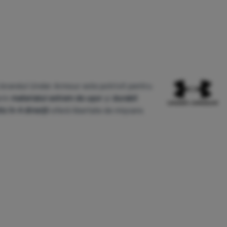
 brandul Under Armour este potrivit pentru
rin
materialul extrem de ușor
și
durabil
ic în 4 direcții
oferă libertate de mișcare.