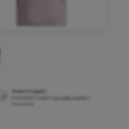
Testare în magazin
Comandați în magazin
mai multe variante
și
încercați-le!