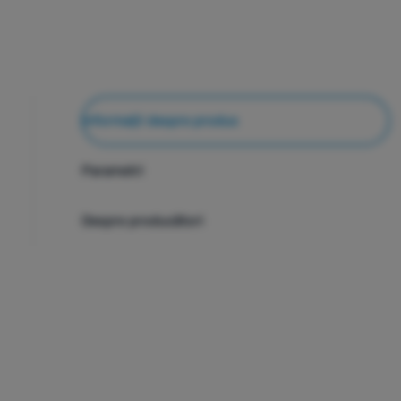
Informații despre produs
Parametri
Despre producători