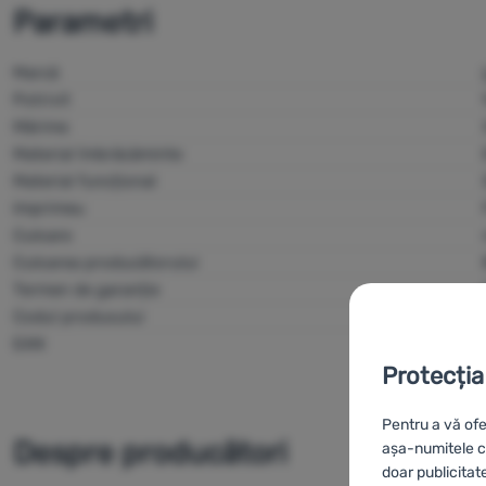
Parametri
Marcă
Potrivit
Mărime
Material îmbrăcăminte
Material funcțional
Imprimeu
Culoare
Culoarea producătorului
Termen de garanție
Codul produsului
EAN
Protecția
Pentru a vă ofe
Despre producători
așa-numitele co
doar publicitat