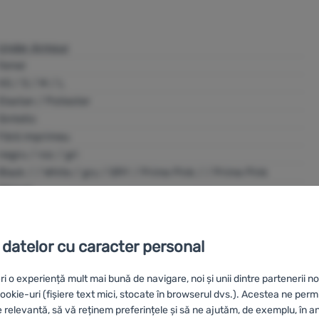
Under Armour
femei
XS / S / M / L
Elastan / Poliester
Sintetic
Fără imprimeu
negru / roz / gri
Black / / White / gry / GRY / Prime Pink / / Prime Pink
24 luni
 datelor cu caracter personal
ri o experiență mult mai bună de navigare, noi și unii dintre partenerii no
okie-uri (fișiere text mici, stocate în browserul dvs.). Acestea ne perm
e relevantă, să vă reținem preferințele și să ne ajutăm, de exemplu, în a