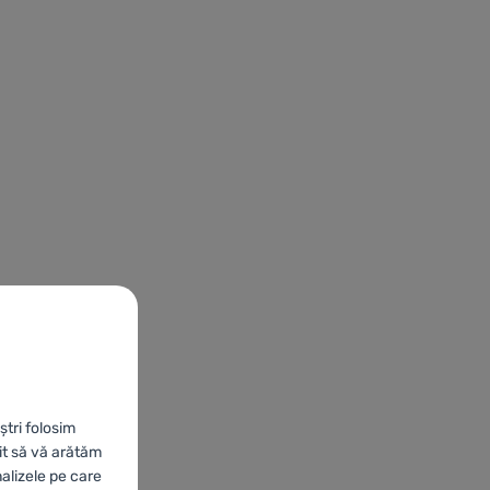
ștri folosim
it să vă arătăm
nalizele pe care