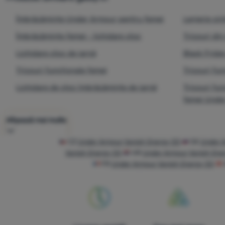
Îmbrăcăminte Under Armour pentru femei
Lenjerie sin
Îmbrăcăminte femei - lichidare stoc
Tricouri din
Lichidare stoc de iarnă
Black Frida
Tricouri funcționale femei
Tricouri fun
Lichidare de stoc îmbrăcăminte de iarnă
Tricouri fu
femei Unde
Afișează mai multe
CZ
Under Armour Vanish Energy SS
SK
Under A
Vanish Energy SS
HR
Under Armour Vanish Ene
FR
Under Armour Vanish Energy SS