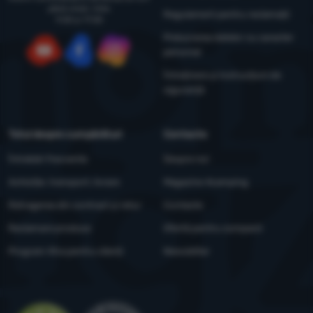
până vineri, între
Regulament pentru reclamații
9:00 și 17:00
Prelucrarea datelor cu caracter
personal
YouTube
Facebook
Instagram
Întreținere și instrucțiuni de
siguranță
Totul despre cumpărături
Contacte
Întrebări frecvente
Despre noi
Achiziție, transport, livrare
Magazine 4camping
Retragerea din contract și retur
Contacte
Reclamare produse
Ofertă pentru companii
Program Xtra pentru clienți
Newsletter