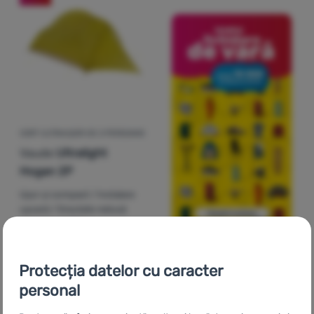
CORT ULTRAUȘOR DE 2 PERSOANE
Vaude
Ultralight
Hogan 2P
Ușor și compact / Instalare
ușoară / Greutate redusă
Greutate:
1400 g
3 412
Lei
2 900
Lei
Adaugă pentru comparație
Protecția datelor cu caracter
personal
-15
%
-15
%