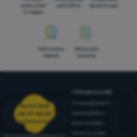
pentru probă
peste 249 lei
țări din Europa!
în magazin
100% produse
Mărci proprii
originale
4camping
Informații și condiții
Consultanță outdoor
Serviciu clienți
4camping4nature
+40 377 104 227
comenzi@4camping.ro
Echipa de testare
Termeni și condiții
Oferim consultanță și asistență de luni