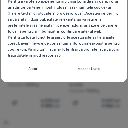
Pentru a vă oferi o experiență mult mai bună de navigare, noi și
unii dintre partenerii noștri folosim așa-numitele cookie-uri
(fișiere text mici, stocate în browserul dvs.). Acestea ne permit
să vă arătăm doar publicitate relevantă, să vă reținem
preferințele și să ne ajutăm, de exemplu, în analizele pe care le
folosim pentru a îmbunătăți în continuare site-ul web.
Pentru ca toate funcțiile și serviciile acestui site să fie afișate
corect, avem nevoie de consimțământul dumneavoastră pentru
cookie-uri. Vă mulțumim că ni-l oferiți și vă promitem că vă vom
trata datele în mod responsabil.
CORT FRONTAL
CORT DE FAMILIE - 4 PERSOANE
Vaude
Drive Van XT 5P
Vaude
Badawi 4P
Setarea consimțământului cu categorii de
Setări
Accept toate
cookie-uri
Instalare ușoară / Material
Instalare ușoară / Spațios și
rezistent / Confort maxim
confortabil / Construcție
Necesare
Necesare
-
Fără cookie-urile necesare, site-ul nostru nu ar
Greutate:
14500 g
durabilă
putea funcționa corespunzător.
.
Greutate:
11500 g
MEREU ACTIV
6 298
Lei
5 249
Lei
5 353
Lei
4 462
Lei
Adaugă pentru comparație
Adaugă pentru comparați
Cookie-urile necesare (tehnice) permit funcționarea corectă a
Caracteristici preferențiale și extinse
Caracteristici preferențiale și extinse
-
Datorită acestor module
site-ului nostru. Aceste funcții de bază includ, de exemplu,
cookie, site-ul nostru reține setările dumneavoastră.
.
protecția cibernetică a site-ului, afișarea corectă a paginii sau