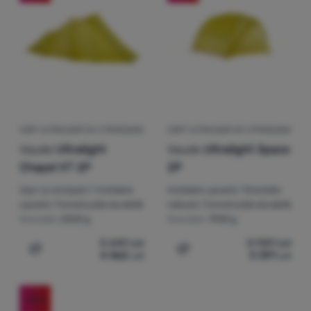
Autentificare
/
Înregistrare
CORT ULTRAUȘOR DE 2 PERSOANE
CORT ULTRAUȘOR DE 2 PERSOANE
Vaude
Ultralight
Vaude
Ultralight Space
Chapel XT 2P
2P
Ușor și compact / Instalare
Instalare ușoară / Greutate
ușoară / Construcție durabilă
redusă / Construcție durabilă
Greutate:
2550 g
Greutate:
1900 g
5 249
Lei
3 989
Lei
4 462
Lei
3 391
Lei
Adaugă pentru comparație
Adaugă pentru comparați
-15
%