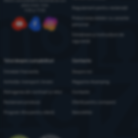
Oferim consultanță și asistență de luni
până vineri, între
Regulament pentru reclamații
9:00 și 17:00
Prelucrarea datelor cu caracter
personal
YouTube
Facebook
Instagram
Întreținere și instrucțiuni de
siguranță
Totul despre cumpărături
Contacte
Întrebări frecvente
Despre noi
Achiziție, transport, livrare
Magazine 4camping
Retragerea din contract și retur
Contacte
Reclamare produse
Ofertă pentru companii
Program Xtra pentru clienți
Newsletter