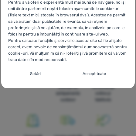
Armour
HU
Under Armour Gyerek teniszcipők
UA
Дитячі
Pentru a vă oferi o experiență mult mai bună de navigare, noi și
кросівки Under Armour
BG
Детски кецове Under Armour
unii dintre partenerii noștri folosim așa-numitele cookie-uri
HR
Dječje tenisice Under Armour
PL
Tenisówki dziecięce
(fișiere text mici, stocate în browserul dvs.). Acestea ne permit
Under Armour
IT
Scarpe da ginnastica bambino Under Armour
să vă arătăm doar publicitate relevantă, să vă reținem
ES
Niños Under Armour
FR
Baskets enfant Under Armour
preferințele și să ne ajutăm, de exemplu, în analizele pe care le
AT
Kinder Tennisschuhe Under Armour
DE
Kinder
folosim pentru a îmbunătăți în continuare site-ul web.
Tennisschuhe Under Armour
CH
Kinder Tennisschuhe Under
Pentru ca toate funcțiile și serviciile acestui site să fie afișate
corect, avem nevoie de consimțământul dumneavoastră pentru
Armour
cookie-uri. Vă mulțumim că ni-l oferiți și vă promitem că vă vom
trata datele în mod responsabil.
Setarea consimțământului cu categorii de
Setări
Accept toate
cookie-uri
Livrare rapidă
Cea mai mare
Oferim
selecție de
consultanță
Necesare
Necesare
-
Fără cookie-urile necesare, site-ul nostru nu ar
echipamente
online și
putea funcționa corespunzător.
.
outdoor
telefonic
MEREU ACTIV
Cookie-urile necesare (tehnice) permit funcționarea corectă a
Caracteristici preferențiale și extinse
Caracteristici preferențiale și extinse
-
Datorită acestor module
site-ului nostru. Aceste funcții de bază includ, de exemplu,
cookie, site-ul nostru reține setările dumneavoastră.
.
protecția cibernetică a site-ului, afișarea corectă a paginii sau