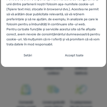
Armour
HU
Under Armour Ruhák és szoknyák
UA
Спідниці та
unii dintre partenerii noștri folosim așa-numitele cookie-uri
сукні Under Armour
BG
Поли и рокли Under Armour
HR
(fișiere text mici, stocate în browserul dvs.). Acestea ne permit
Suknje i haljine Under Armour
PL
Spódnice i sukienki Under
să vă arătăm doar publicitate relevantă, să vă reținem
Armour
IT
Gonne e vestiti Under Armour
ES
Vestidos y faldas
preferințele și să ne ajutăm, de exemplu, în analizele pe care le
Under Armour
FR
Jupes et robes Under Armour
AT
Röcke &
folosim pentru a îmbunătăți în continuare site-ul web.
Kleider Under Armour
DE
Röcke & Kleider Under Armour
CH
Pentru ca toate funcțiile și serviciile acestui site să fie afișate
Röcke & Kleider Under Armour
corect, avem nevoie de consimțământul dumneavoastră pentru
cookie-uri. Vă mulțumim că ni-l oferiți și vă promitem că vă vom
trata datele în mod responsabil.
Setarea consimțământului cu categorii de
Setări
Accept toate
Livrare rapidă
Cea mai mare
Oferim
cookie-uri
selecție de
consultanță
Necesare
echipamente
online și
Necesare
-
Fără cookie-urile necesare, site-ul nostru nu ar
outdoor
telefonic
putea funcționa corespunzător.
.
MEREU ACTIV
Cookie-urile necesare (tehnice) permit funcționarea corectă a
Caracteristici preferențiale și extinse
Caracteristici preferențiale și extinse
-
Datorită acestor module
site-ului nostru. Aceste funcții de bază includ, de exemplu,
cookie, site-ul nostru reține setările dumneavoastră.
.
protecția cibernetică a site-ului, afișarea corectă a paginii sau
Comandă
Livrare gratuită
În paisprezece
Permis
afișarea acestei bare cookie.
Mai multe informații