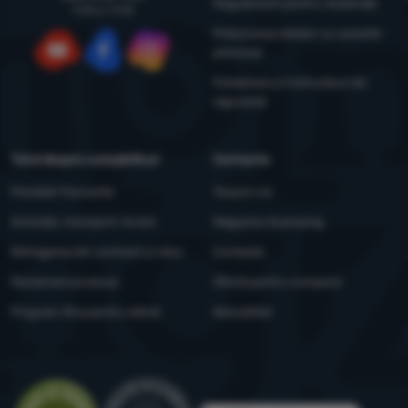
Regulament pentru reclamații
9:00 și 17:00
Prelucrarea datelor cu caracter
personal
YouTube
Facebook
Instagram
Întreținere și instrucțiuni de
siguranță
Totul despre cumpărături
Contacte
Întrebări frecvente
Despre noi
Achiziție, transport, livrare
Magazine 4camping
Retragerea din contract și retur
Contacte
Reclamare produse
Ofertă pentru companii
Program Xtra pentru clienți
Newsletter
Evaluare