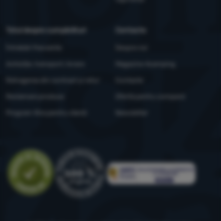
Totul despre cumpărături
Contacte
Întrebări frecvente
Despre noi
Achiziție, transport, livrare
Magazine 4camping
Retragerea din contract și retur
Contacte
Reclamare produse
Ofertă pentru companii
Program Xtra pentru clienți
Newsletter
Evaluare