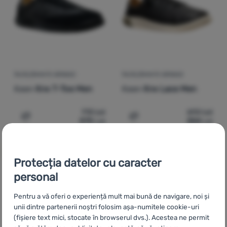
Autentificare
/
Înregistrare
ÎNCĂLȚĂMINTE BĂRBAȚI
ÎNCĂLȚĂMINTE BĂRBAȚI
Keen
Knx T-Toe Men
Keen
Knx Lace Men
713
Lei
692
Lei
570
Lei
554
Lei
Adaugă pentru comparație
Adaugă pentru comparați
Protecția datelor cu caracter
personal
CZ
Tenisky Keen
SK
Tenisky Keen
HU
Keen tornacipők
Pentru a vă oferi o experiență mult mai bună de navigare, noi și
UA
Кросівки Keen
BG
Спортни обувки Keen
HR
Tenisice
unii dintre partenerii noștri folosim așa-numitele cookie-uri
- Keen
PL
Tenisówki Keen
IT
Scarpe da ginnastica Keen
ES
(fișiere text mici, stocate în browserul dvs.). Acestea ne permit
Zapatillas Keen
FR
Baskets Keen
AT
Turnschuhe Keen
DE