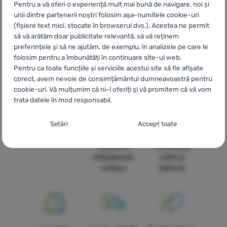
CZ
Sukně a šaty Helly Hansen
SK
Sukne a šaty Helly Hansen
Pentru a vă oferi o experiență mult mai bună de navigare, noi și
HU
Helly Hansen Ruhák és szoknyák
UA
Спідниці та сукні
unii dintre partenerii noștri folosim așa-numitele cookie-uri
Helly Hansen
BG
Поли и рокли Helly Hansen
HR
Suknje i
(fișiere text mici, stocate în browserul dvs.). Acestea ne permit
haljine Helly Hansen
PL
Spódnice i sukienki Helly Hansen
IT
să vă arătăm doar publicitate relevantă, să vă reținem
Gonne e vestiti Helly Hansen
ES
Vestidos y faldas Helly Hansen
preferințele și să ne ajutăm, de exemplu, în analizele pe care le
FR
Jupes et robes Helly Hansen
AT
Röcke & Kleider Helly
folosim pentru a îmbunătăți în continuare site-ul web.
Pentru ca toate funcțiile și serviciile acestui site să fie afișate
Hansen
DE
Röcke & Kleider Helly Hansen
CH
Röcke & Kleider
corect, avem nevoie de consimțământul dumneavoastră pentru
Helly Hansen
cookie-uri. Vă mulțumim că ni-l oferiți și vă promitem că vă vom
trata datele în mod responsabil.
Setarea consimțământului cu categorii de
Setări
Accept toate
cookie-uri
Livrare rapidă
Cea mai mare
Oferim
selecție de
consultanță
Necesare
Necesare
-
Fără cookie-urile necesare, site-ul nostru nu ar
echipamente
online și
putea funcționa corespunzător.
.
outdoor
telefonic
MEREU ACTIV
Cookie-urile necesare (tehnice) permit funcționarea corectă a
Caracteristici preferențiale și extinse
Caracteristici preferențiale și extinse
-
Datorită acestor module
site-ului nostru. Aceste funcții de bază includ, de exemplu,
cookie, site-ul nostru reține setările dumneavoastră.
.
protecția cibernetică a site-ului, afișarea corectă a paginii sau