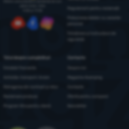
Oferim consultanță și asistență de luni
până vineri, între
Regulament pentru reclamații
9:00 și 17:00
Prelucrarea datelor cu caracter
personal
YouTube
Facebook
Instagram
Întreținere și instrucțiuni de
siguranță
Totul despre cumpărături
Contacte
Întrebări frecvente
Despre noi
Achiziție, transport, livrare
Magazine 4camping
Retragerea din contract și retur
Contacte
Reclamare produse
Ofertă pentru companii
Program Xtra pentru clienți
Newsletter