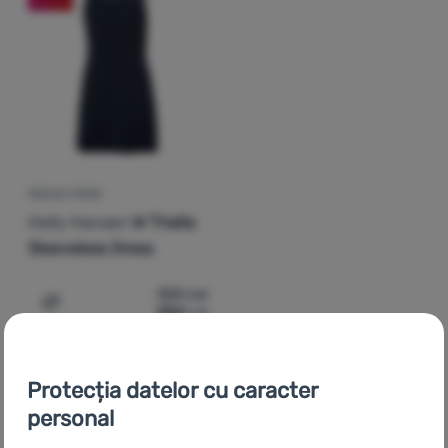
Autentificare
/
Înregistrare
ROCHIE FEMEI
Helly Hansen
W Thalia
Sleeveless Dress
355
Lei
284
Lei
Adaugă pentru comparație
Protecția datelor cu caracter
personal