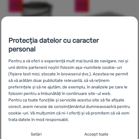
-15
%
-15
%
Protecția datelor cu caracter
personal
Pentru a vă oferi o experiență mult mai bună de navigare, noi și
unii dintre partenerii noștri folosim așa-numitele cookie-uri
COȘ DE RUFE
TREAPTĂ ANTI-DERAPANTĂ
Recenziile clienților
(fișiere text mici, stocate în browserul dvs.). Acestea ne permit
Bo-Camp
Step-up
să vă arătăm doar publicitate relevantă, să vă reținem
single foldable non
preferințele și să ne ajutăm, de exemplu, în analizele pe care le
Bo-Camp
Laundry bag
skid
folosim pentru a îmbunătăți în continuare site-ul web.
Pop-Up Mesh
Pentru ca toate funcțiile și serviciile acestui site să fie afișate
corect, avem nevoie de consimțământul dumneavoastră pentru
cookie-uri. Vă mulțumim că ni-l oferiți și vă promitem că vă vom
trata datele în mod responsabil.
96
Lei
256
Lei
Setarea consimțământului cu categorii de
82
Lei
218
Lei
Adaugă pentru comparație
Adaugă pentru comparați
Setări
Accept toate