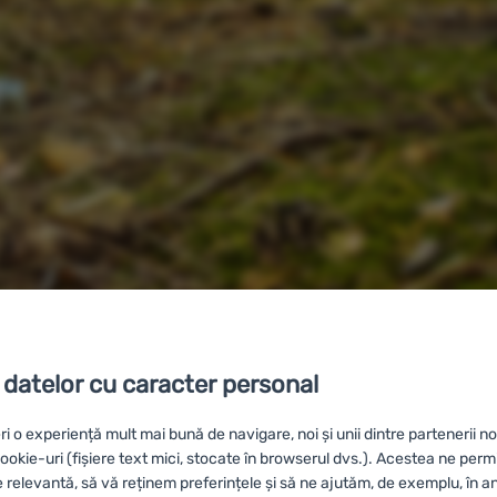
d și fluturi zburdând? Vă încântă să stați pe malul unui pârâu
 datelor cu caracter personal
printre crengile copacilor, acompaniat de trilurile păsărilor? 
utem auzi cântecul ciocârliei și să vedem cum înfloresc bra
ri o experiență mult mai bună de navigare, noi și unii dintre partenerii no
nținem natura așa cum o iubim — curată și plină de viață.
okie-uri (fișiere text mici, stocate în browserul dvs.). Acestea ne perm
e relevantă, să vă reținem preferințele și să ne ajutăm, de exemplu, în a