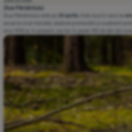
Ziua Pâmântului
Ziua Pământului este pe
22 aprilie
. Este ziua în care ne
ami
anual la nivel mondial, dedicat promovării și susținerii pro
anul 1970 și, în prezent, are loc în peste 193 de țări din lum