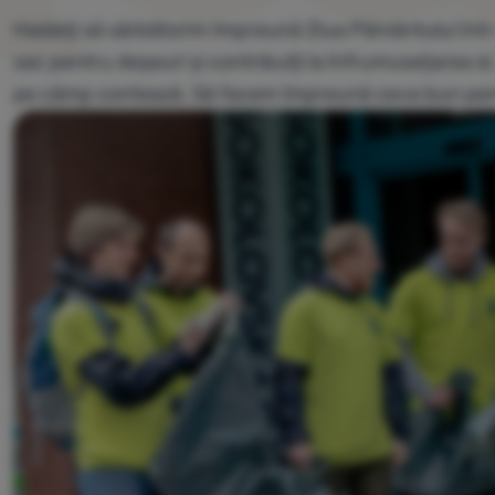
Haideți să sărbătorim împreună Ziua Pământului într-un
sac pentru deșeuri și contribuiți la înfrumusețarea e
pe câmp contează. Să facem împreună ceva bun pentr