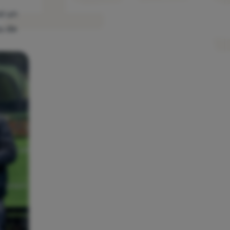
oi un
au de