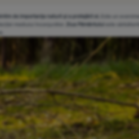
ntim de importanța naturii și a protejării ei.
Este un evenim
tecției mediului înconjurător.
Ziua Pământului
este sărbători
e.