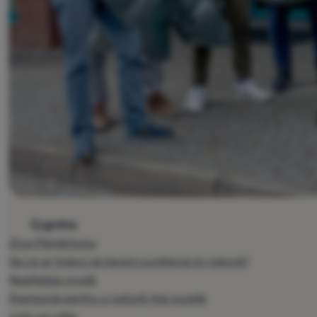
Cuprins
Ziua Pământului
De ce ar trebui să facem curățenie în natură?
Realitatea crudă
Împreună pentru o natură mai curată
Link-uri utile