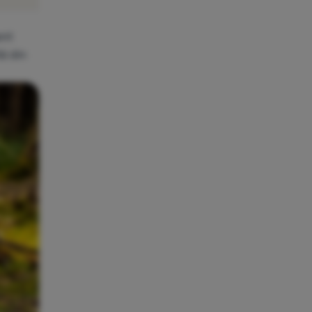
ent
tă din