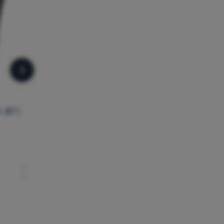
Următorul
I -5°C
SAC DE DORMIT TIP PĂTURĂ
Outwell
Contour Prime
838
Lei
438
Lei
666
Lei
344
Lei
omparație
Adaugă pentru comparație