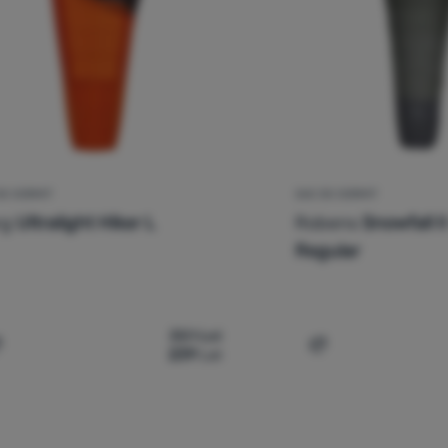
DE DORMIT
SAC DE DORMIT
rg
Ultralight Hiker L
Robens
Snowfall I
Regular
351
Lei
239
Lei
Adaugă pentru comparație
Adaugă pentru c