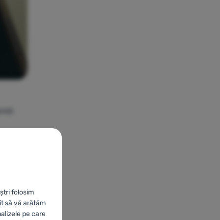
reți
 crescut
ștri folosim
it să vă arătăm
nalizele pe care