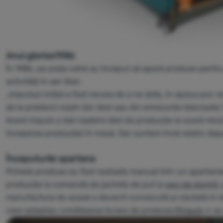
Anul glorios1986
În 1986, pe piața cehă au început să apară produse pentru ne
activități în aer liber.
„Impulsul inițial a fost nevoia de a ne dota, în epoca pre-
de la prietenii noștri din Vest sau din emisiunile televizate
Acest impuls a dat naștere ideii de producție la scară mică 
începerea producției în masă. Dar suntem încă relativ depa
Începuturile spartane
Primele produse au fost realizate manual într-un apartam
producție la comandă de jachete de puf și
saci de dormit
,
manufactura de acasă a devenit cunoscută și căutată în tot 
care așteptau următoarea livrare de produse
Pinguin
s-au 