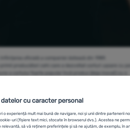
, înființarea oficială a companiei datează din 1989.
primii producători cehi care a dezvoltat corturi ușoare cu pe
iune a cortului foarte popular încă produs (deja inovat) cu o
ă de duraluminiu strunjite acasă.
 la Velky Poříčí, în Boemia de Est, iar numărul de angajați a
 datelor cu caracter personal
ri o experiență mult mai bună de navigare, noi și unii dintre partenerii no
okie-uri (fișiere text mici, stocate în browserul dvs.). Acestea ne perm
e relevantă, să vă reținem preferințele și să ne ajutăm, de exemplu, în a