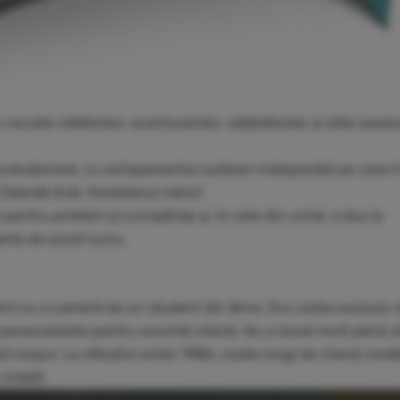
voile călătorilor, aventurierilor, cățărătorilor și altor pasio
revoluționară, cu echipamentul outdoor indisponibil pe care î
.”Zdeněk Král, fondatorul mărcii
pentru prieteni și cunoștințe și, în cele din urmă, a dus la
rte de acest lucru.
ent cu o cameră de un student din Brno. Era vorba exclusiv 
 personalizate pentru anumiți clienți. Nu a durat mult până 
orașul. La sfârșitul anilor 1980, cozile lungi de clienți neră
întețit.