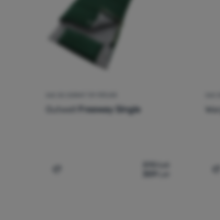
SAC DE DORMIT TIP PĂTURĂ
SAC 
Outwell
Freeway Single
Wa
390
Lei
359
Lei
Adaugă pentru comparație