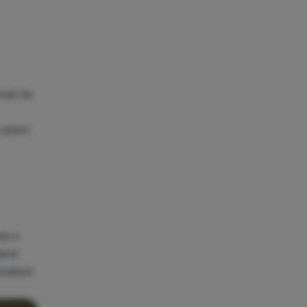
nați de
l știam
de o
când
bdători