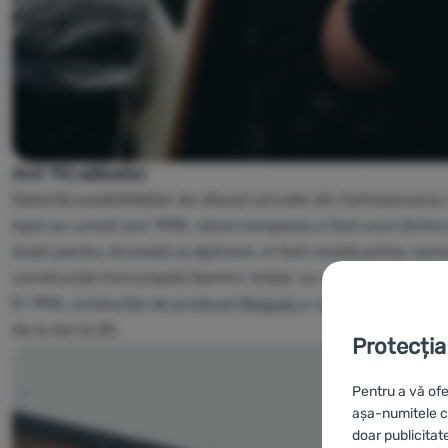
Anii '90 sălbatici
Datorită posibilităților de afaceri private din Cehoslovacia
Apoi au urmat anii 1990, când compania a fost unul dintre 
dubli pentru drumeții și alpinism. A fost creată prima vers
construcție încrucișată Gemini. Inițial, cu segmente de tij
În 1996, producția de produse
Pinguin
s-a mutat de la Brno
de la doi la 20.
Protecția
Pentru a vă ofe
așa-numitele co
doar publicitat