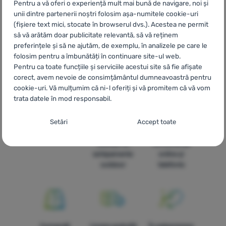
Pentru a vă oferi o experiență mult mai bună de navigare, noi și
CZ
Lahve na běhání Source
SK
Fľaše na behanie Source
unii dintre partenerii noștri folosim așa-numitele cookie-uri
HU
Source Kulacsok futáshoz
UA
Пляшки для бігу Source
(fișiere text mici, stocate în browserul dvs.). Acestea ne permit
BG
Бутилки за активен спорт Source
HR
Boce za trčanje
să vă arătăm doar publicitate relevantă, să vă reținem
Source
PL
Bidony miękkie (Soft Flask) Source
IT
Borracce
preferințele și să ne ajutăm, de exemplu, în analizele pe care le
running Source
ES
Botellas running Source
FR
Gourdes
folosim pentru a îmbunătăți în continuare site-ul web.
running Source
AT
Lauftrinkflaschen Source
DE
Pentru ca toate funcțiile și serviciile acestui site să fie afișate
Lauftrinkflaschen Source
CH
Lauftrinkflaschen Source
corect, avem nevoie de consimțământul dumneavoastră pentru
cookie-uri. Vă mulțumim că ni-l oferiți și vă promitem că vă vom
trata datele în mod responsabil.
Setarea consimțământului cu categorii de
Setări
Accept toate
cookie-uri
Livrare rapidă
Cea mai mare
Oferim
selecție de
consultanță
Necesare
Necesare
-
Fără cookie-urile necesare, site-ul nostru nu ar
echipamente
online și
putea funcționa corespunzător.
.
outdoor
telefonic
MEREU ACTIV
Cookie-urile necesare (tehnice) permit funcționarea corectă a
Caracteristici preferențiale și extinse
Caracteristici preferențiale și extinse
-
Datorită acestor module
site-ului nostru. Aceste funcții de bază includ, de exemplu,
cookie, site-ul nostru reține setările dumneavoastră.
.
protecția cibernetică a site-ului, afișarea corectă a paginii sau