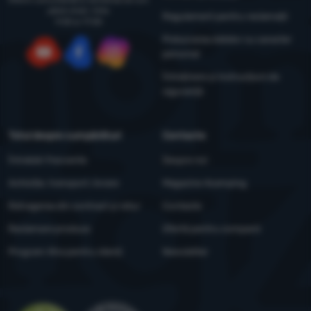
până vineri, între
Regulament pentru reclamații
9:00 și 17:00
Prelucrarea datelor cu caracter
personal
YouTube
Facebook
Instagram
Întreținere și instrucțiuni de
siguranță
Totul despre cumpărături
Contacte
Întrebări frecvente
Despre noi
Achiziție, transport, livrare
Magazine 4camping
Retragerea din contract și retur
Contacte
Reclamare produse
Ofertă pentru companii
Program Xtra pentru clienți
Newsletter