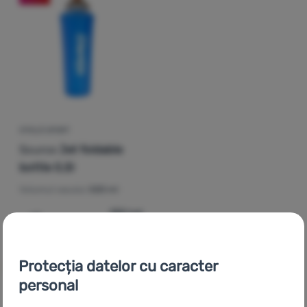
Autentificare
/
Înregistrare
STICLĂ SPORT
Source
Jet foldable
bottle 0,5l
Volumul vasului:
500 ml
132
Lei
92
Lei
Adaugă pentru comparație
Protecția datelor cu caracter
personal