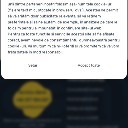
unii dintre partenerii noștri folosim așa-numitele cookie-uri
în magazin
(fișiere text mici, stocate în browserul dvs.). Acestea ne permit
Autentificare
să vă arătăm doar publicitate relevantă, să vă reținem
/
preferințele și să ne ajutăm, de exemplu, în analizele pe care le
Înregistrare
folosim pentru a îmbunătăți în continuare site-ul web.
Pentru ca toate funcțiile și serviciile acestui site să fie afișate
100% produse
Mărci proprii
corect, avem nevoie de consimțământul dumneavoastră pentru
originale
4camping
cookie-uri. Vă mulțumim că ni-l oferiți și vă promitem că vă vom
trata datele în mod responsabil.
Setarea consimțământului cu categorii de
Setări
Accept toate
cookie-uri
Informații și condiții
Necesare
Necesare
-
Fără cookie-urile necesare, site-ul nostru nu ar
putea funcționa corespunzător.
.
Consultanță outdoor
Serviciu clienți
MEREU ACTIV
4camping4nature
+40 377 104 227
comenzi@4camping.ro
Cookie-urile necesare (tehnice) permit funcționarea corectă a
Echipa de testare
Caracteristici preferențiale și extinse
Caracteristici preferențiale și extinse
-
Datorită acestor module
site-ului nostru. Aceste funcții de bază includ, de exemplu,
Termeni și condiții
cookie, site-ul nostru reține setările dumneavoastră.
.
protecția cibernetică a site-ului, afișarea corectă a paginii sau
Oferim consultanță și asistență de luni
Permis
până vineri, între
afișarea acestei bare cookie.
Mai multe informații
Regulament pentru reclamații