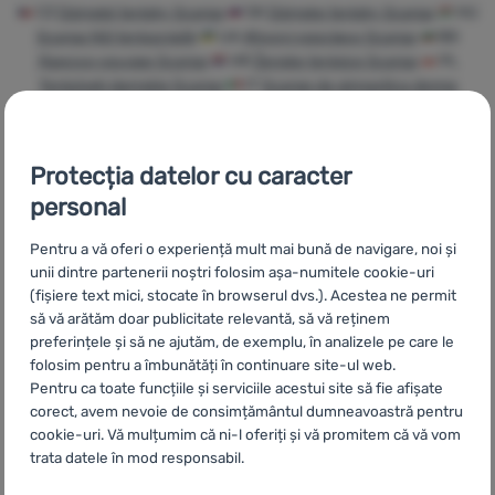
CZ
Dámské tenisky Scarpa
SK
Dámske tenisky Scarpa
HU
Scarpa Női teniszcipők
UA
Жіночі кросівки Scarpa
BG
Autentificare
Дамски кецове Scarpa
HR
Ženske tenisice Scarpa
PL
/
Tenisówki damskie Scarpa
IT
Scarpe da ginnastica donna
Înregistrare
Scarpa
ES
Mujer Scarpa
FR
Baskets femme Scarpa
AT
Damen Tennisschuhe Scarpa
DE
Damen Tennisschuhe Scarpa
CH
Damen Tennisschuhe Scarpa
Protecția datelor cu caracter
personal
Pentru a vă oferi o experiență mult mai bună de navigare, noi și
unii dintre partenerii noștri folosim așa-numitele cookie-uri
Livrare rapidă
Cea mai mare
Oferim
(fișiere text mici, stocate în browserul dvs.). Acestea ne permit
selecție de
consultanță
să vă arătăm doar publicitate relevantă, să vă reținem
echipamente
online și
preferințele și să ne ajutăm, de exemplu, în analizele pe care le
outdoor
telefonic
folosim pentru a îmbunătăți în continuare site-ul web.
Pentru ca toate funcțiile și serviciile acestui site să fie afișate
corect, avem nevoie de consimțământul dumneavoastră pentru
cookie-uri. Vă mulțumim că ni-l oferiți și vă promitem că vă vom
trata datele în mod responsabil.
Comandă
Livrare gratuită
În paisprezece