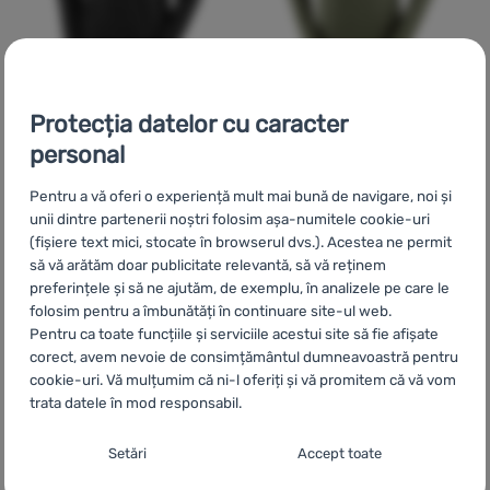
HANORAC FUNCȚIONAL BĂRBAȚI
Protecția datelor cu caracter
Salomon
Essential
HANORAC BĂRBAȚI
Recenziile clienților
personal
Lightwarm HZ M
Pentru a vă oferi o experiență mult mai bună de navigare, noi și
Salomon
Logo Hoodie
unii dintre partenerii noștri folosim așa-numitele cookie-uri
M
(fișiere text mici, stocate în browserul dvs.). Acestea ne permit
să vă arătăm doar publicitate relevantă, să vă reținem
preferințele și să ne ajutăm, de exemplu, în analizele pe care le
folosim pentru a îmbunătăți în continuare site-ul web.
499
Lei
419
Lei
Pentru ca toate funcțiile și serviciile acestui site să fie afișate
de la 349
Lei
293
Lei
Adaugă pentru comparație
Adaugă pentru comparați
corect, avem nevoie de consimțământul dumneavoastră pentru
cookie-uri. Vă mulțumim că ni-l oferiți și vă promitem că vă vom
trata datele în mod responsabil.
Nou
-30
%
Setarea consimțământului cu categorii de
-30
%
Setări
Accept toate
cookie-uri