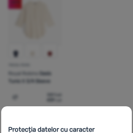
-24
%
Autentificare
/
Înregistrare
TRICOU FEMEI
Royal Robins
Oasis
Tunic II 3/4 Sleeve
581
Lei
439
Lei
Adaugă pentru comparație
Protecția datelor cu caracter