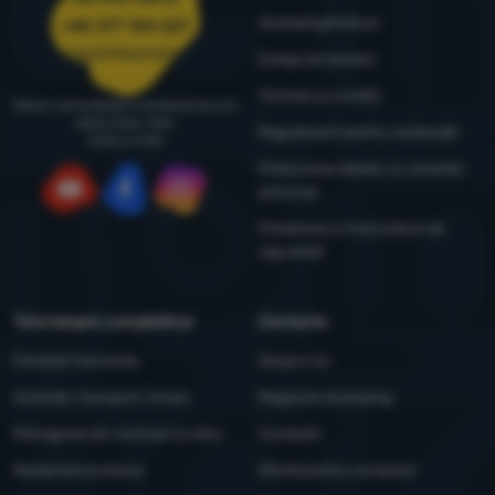
4camping4nature
+40 377 104 227
comenzi@4camping.ro
Echipa de testare
Termeni și condiții
Oferim consultanță și asistență de luni
până vineri, între
Regulament pentru reclamații
9:00 și 17:00
Prelucrarea datelor cu caracter
personal
YouTube
Facebook
Instagram
Întreținere și instrucțiuni de
siguranță
Totul despre cumpărături
Contacte
Întrebări frecvente
Despre noi
Achiziție, transport, livrare
Magazine 4camping
Retragerea din contract și retur
Contacte
Reclamare produse
Ofertă pentru companii