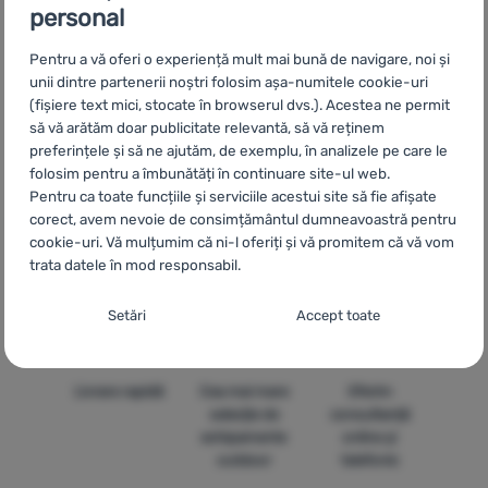
personal
CZ
Dámská trička s dlouhým rukávem Royal Robbins
SK
Dámske tričká s dlhým rukávom Roayal Robins
HU
Royal Robins
Pentru a vă oferi o experiență mult mai bună de navigare, noi și
Női hosszú ujjú pólók
UA
Жіночі футболки з довгим рукавом
unii dintre partenerii noștri folosim așa-numitele cookie-uri
Royal Robins
BG
Дамски блузи с дълъг ръкав Royal Robbins
(fișiere text mici, stocate în browserul dvs.). Acestea ne permit
HR
Ženske majice dugih rukava Royal Robins
PL
Koszulki
să vă arătăm doar publicitate relevantă, să vă reținem
preferințele și să ne ajutăm, de exemplu, în analizele pe care le
damskie z długim rękawem Royal Robins
IT
Magliette a maniche
folosim pentru a îmbunătăți în continuare site-ul web.
lunghe donna Royal Robins
ES
Camisetas manga larga mujer
Pentru ca toate funcțiile și serviciile acestui site să fie afișate
Royal Robins
FR
T-shirts à manches longues femme Royal
corect, avem nevoie de consimțământul dumneavoastră pentru
Robins
AT
Damen T-Shirts langärmlig Royal Robins
DE
Damen
cookie-uri. Vă mulțumim că ni-l oferiți și vă promitem că vă vom
T-Shirts langärmlig Royal Robins
CH
Damen T-Shirts langärmlig
trata datele în mod responsabil.
Royal Robins
Setarea consimțământului cu categorii de
Setări
Accept toate
cookie-uri
Necesare
Necesare
-
Fără cookie-urile necesare, site-ul nostru nu ar
Livrare rapidă
Cea mai mare
Oferim
putea funcționa corespunzător.
.
selecție de
consultanță
MEREU ACTIV
echipamente
online și
outdoor
telefonic
Cookie-urile necesare (tehnice) permit funcționarea corectă a