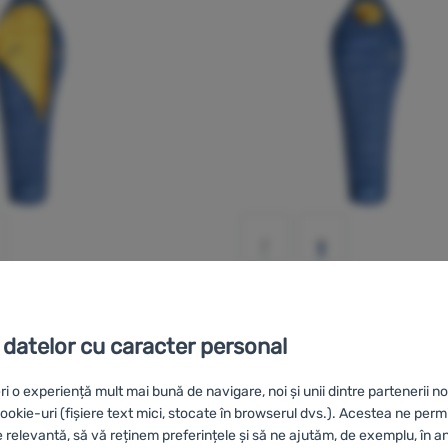
 PUF
SAC DE DORMIT DE PUF
00 L (186-200 cm)
Patizon
G 600 M (171-185
 datelor cu caracter personal
3 253
Lei
ri o experiență mult mai bună de navigare, noi și unii dintre partenerii no
3 090
Lei
tru comparație
Adaugă pentru comparați
okie-uri (fișiere text mici, stocate în browserul dvs.). Acestea ne perm
e relevantă, să vă reținem preferințele și să ne ajutăm, de exemplu, în a