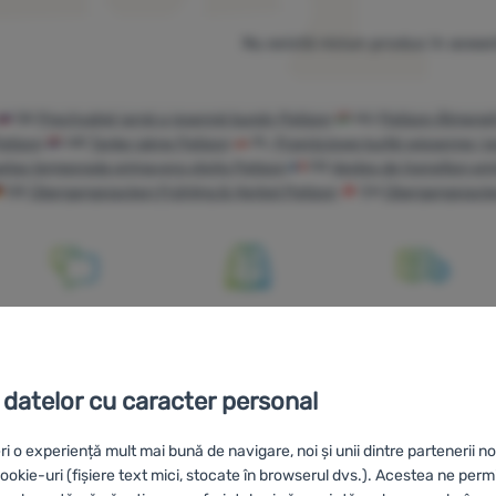
Nu există niciun produs în aceas
SK
Prechodné jarné a jesenné bundy Patizon
HU
Patizon Átmeneti
atizon
HR
Tanke jakne Patizon
PL
Przejściowe kurtki wiosenne i j
tas temporada primavera otoño Patizon
FR
Vestes de transition p
DE
Übergangsjacken Frühling & Herbst Patizon
CH
Übergangsjacke
Oferim
Comandă
Livrare gratuită
consultanță
pentru probă în
peste 249 lei
online și
magazin
 datelor cu caracter personal
telefonic
ri o experiență mult mai bună de navigare, noi și unii dintre partenerii no
okie-uri (fișiere text mici, stocate în browserul dvs.). Acestea ne perm