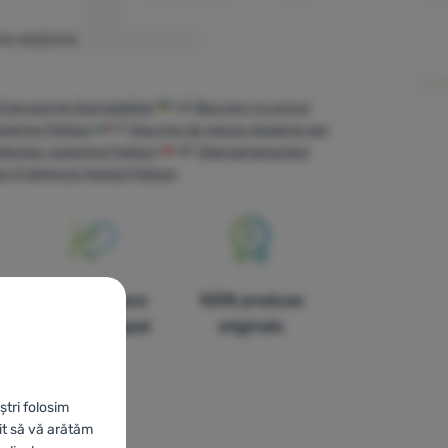
tă secțiune.
 tavaszi és őszi kabátok
UA
Весняні та осінні
esienne Patizon
IT
Giacche da mezza stagione per
rintemps-automne Patizon
AT
Übergangsjacken
n Frühling & Herbst Patizon
În paisprezece
100% produse
țări din Europa!
originale
ștri folosim
it să vă arătăm