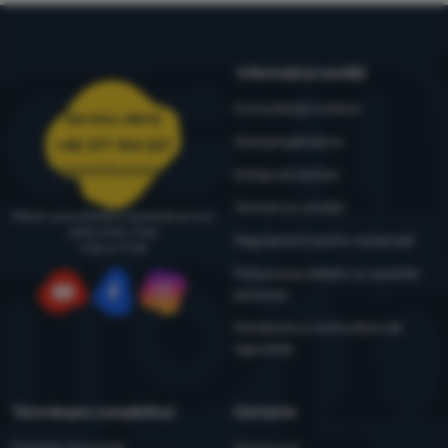
Informații și condiții
Consultanță outdoor
Serviciu clienți
4camping4nature
+40 377 104 227
comenzi@4camping.ro
Echipa de testare
Termeni și condiții
Oferim consultanță și asistență de luni
până vineri, între
Regulament pentru reclamații
9:00 și 17:00
Prelucrarea datelor cu caracter
personal
YouTube
Facebook
Instagram
Întreținere și instrucțiuni de
siguranță
Totul despre cumpărături
Contacte
Întrebări frecvente
Despre noi