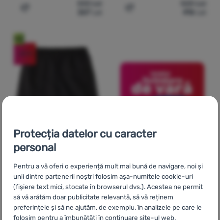
333
Lei
520
Lei
267
Lei
416
Lei
Adaugă pentru comparație
Adaugă pentru comparați
Nou
-20
%
Protecția datelor cu caracter
personal
PANTALONI SCURȚI BĂRBAȚI
Pentru a vă oferi o experiență mult mai bună de navigare, noi și
Patagonia
M's Baggies
unii dintre partenerii noștri folosim așa-numitele cookie-uri
Shorts - 5 in.
(fișiere text mici, stocate în browserul dvs.). Acestea ne permit
să vă arătăm doar publicitate relevantă, să vă reținem
După activitate:
urban /
preferințele și să ne ajutăm, de exemplu, în analizele pe care le
pentru turism / sport
folosim pentru a îmbunătăți în continuare site-ul web.