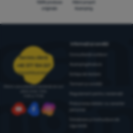
100% produse
Mărci proprii
originale
4camping
Informații și condiții
Consultanță outdoor
Serviciu clienți
4camping4nature
+40 377 104 227
comenzi@4camping.ro
Echipa de testare
Termeni și condiții
Oferim consultanță și asistență de luni
până vineri, între
Regulament pentru reclamații
9:00 și 17:00
Prelucrarea datelor cu caracter
personal
YouTube
Facebook
Instagram
Întreținere și instrucțiuni de
siguranță