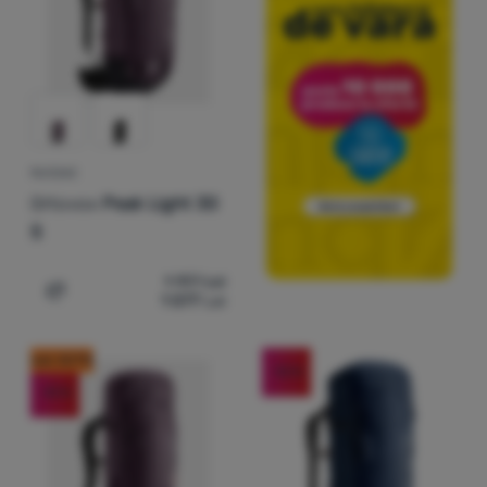
RUCSAC
Ortovox
Peak Light 30
S
1 197
Lei
1 077
Lei
Adaugă pentru comparație
cod: OUT10
-10
%
-10
%