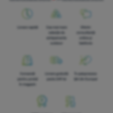
Livrare rapidă
Cea mai mare
Oferim
selecție de
consultanță
echipamente
online și
outdoor
telefonic
Comandă
Livrare gratuită
În paisprezece
pentru probă
peste 249 lei
țări din Europa!
în magazin