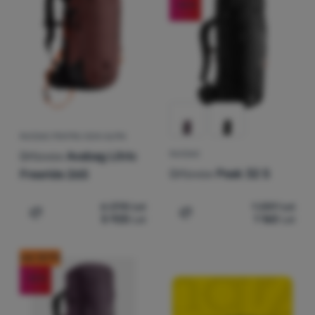
-10
%
Autentificare
/
Înregistrare
RUCSAC PENTRU SCHI ALPIN
Ortovox
Avabag Litric
RUCSAC
Ortovox
Peak 32 S
Freeride 26S
6 298
Lei
1 289
Lei
5 925
Lei
1 160
Lei
Adaugă pentru comparație
Adaugă pentru comparați
cod: OUT10
-10
%