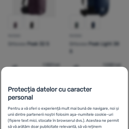
RUCSAC
RUCSAC
Ortovox
Peak 32 S
Ortovox
Peak Light 38
S
1 301
Lei
1 240
Lei
1 171
Lei
1 116
Lei
Adaugă pentru comparație
Adaugă pentru comparați
Protecția datelor cu caracter
-10
%
-10
%
personal
Pentru a vă oferi o experiență mult mai bună de navigare, noi și
unii dintre partenerii noștri folosim așa-numitele cookie-uri
(fișiere text mici, stocate în browserul dvs.). Acestea ne permit
să vă arătăm doar publicitate relevantă, să vă reținem