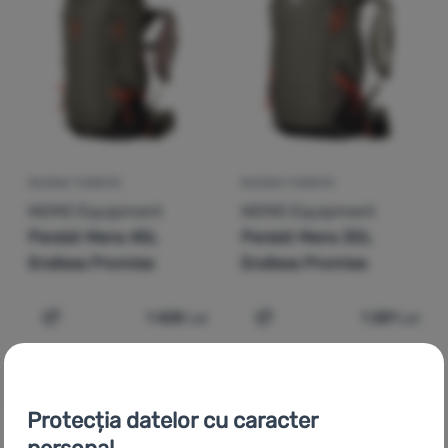
Autentificare
/
Înregistrare
RUCSAC TURISTIC
RUCSAC TURISTIC
NEMO Equipment
NEMO Equipment
Persist Mens 45L
Persist Mens 30L
Endless Promise
Endless Promise
1 428
Lei
1 281
Lei
Adaugă pentru comparație
Adaugă pentru comparați
Protecția datelor cu caracter