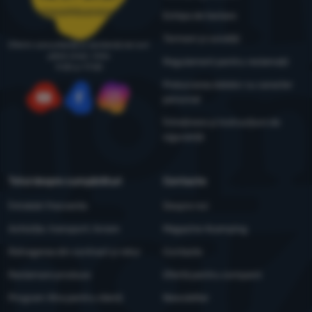
comenzi@4camping.ro
Echipa de testare
Termeni și condiții
Oferim consultanță și asistență de luni
până vineri, între
Regulament pentru reclamații
9:00 și 17:00
Prelucrarea datelor cu caracter
personal
YouTube
Facebook
Instagram
Întreținere și instrucțiuni de
siguranță
Totul despre cumpărături
Contacte
Întrebări frecvente
Despre noi
Achiziție, transport, livrare
Magazine 4camping
Retragerea din contract și retur
Contacte
Reclamare produse
Ofertă pentru companii
Program Xtra pentru clienți
Newsletter