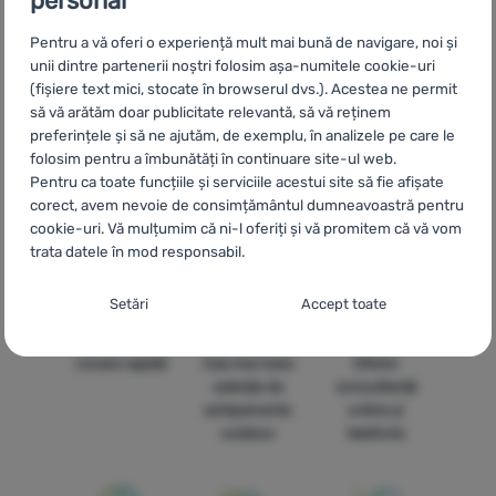
personal
CZ
Batohy, tašky, kufry NEMO Equipment
SK
Batohy, tašky,
Pentru a vă oferi o experiență mult mai bună de navigare, noi și
kufre NEMO Equipment
HU
NEMO Equipment Hátizsákok és
unii dintre partenerii noștri folosim așa-numitele cookie-uri
táskák
UA
Рюкзаки, сумки та валізи NEMO Equipment
BG
(fișiere text mici, stocate în browserul dvs.). Acestea ne permit
Раници, чанти, куфари NEMO Equipment
HR
Ruksaci, torbe,
să vă arătăm doar publicitate relevantă, să vă reținem
koferi NEMO Equipment
PL
Plecaki, torby, walizki NEMO
preferințele și să ne ajutăm, de exemplu, în analizele pe care le
Equipment
IT
Zaini, borse e valigie NEMO Equipment
ES
folosim pentru a îmbunătăți în continuare site-ul web.
Mochilas, bolsas, maletas NEMO Equipment
FR
Sacs, sacs à dos,
Pentru ca toate funcțiile și serviciile acestui site să fie afișate
valises NEMO Equipment
AT
Rucksäcke, Taschen, Koffer NEMO
corect, avem nevoie de consimțământul dumneavoastră pentru
Equipment
DE
Rucksäcke, Taschen, Koffer NEMO Equipment
cookie-uri. Vă mulțumim că ni-l oferiți și vă promitem că vă vom
CH
Rucksäcke, Taschen, Koffer NEMO Equipment
trata datele în mod responsabil.
Setarea consimțământului cu categorii de
Setări
Accept toate
cookie-uri
Necesare
Livrare rapidă
Cea mai mare
Oferim
Necesare
-
Fără cookie-urile necesare, site-ul nostru nu ar
selecție de
consultanță
putea funcționa corespunzător.
.
echipamente
online și
MEREU ACTIV
outdoor
telefonic
Cookie-urile necesare (tehnice) permit funcționarea corectă a
Caracteristici preferențiale și extinse
Caracteristici preferențiale și extinse
-
Datorită acestor module
site-ului nostru. Aceste funcții de bază includ, de exemplu,