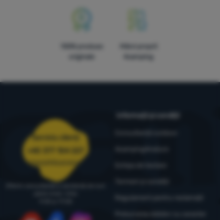
100% produse
Mărci proprii
originale
4camping
Informații și condiții
Consultanță outdoor
Serviciu clienți
4camping4nature
+40 377 104 227
comenzi@4camping.ro
Echipa de testare
Termeni și condiții
Oferim consultanță și asistență de luni
până vineri, între
Regulament pentru reclamații
9:00 și 17:00
Prelucrarea datelor cu caracter