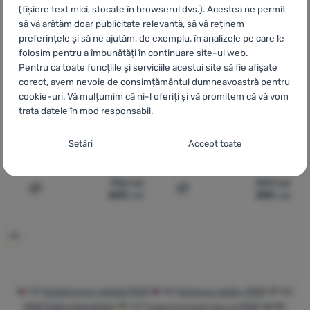
(fișiere text mici, stocate în browserul dvs.). Acestea ne permit
să vă arătăm doar publicitate relevantă, să vă reținem
preferințele și să ne ajutăm, de exemplu, în analizele pe care le
folosim pentru a îmbunătăți în continuare site-ul web.
Pentru ca toate funcțiile și serviciile acestui site să fie afișate
corect, avem nevoie de consimțământul dumneavoastră pentru
cookie-uri. Vă mulțumim că ni-l oferiți și vă promitem că vă vom
trata datele în mod responsabil.
VAS DE GĂTIT
VESELĂ
Setarea consimțământului cu categorii de
Setări
Accept toate
MSR
Reactor 2.5L Pot
MSR
Ceramic 2.5L Pot
cookie-uri
Necesare
756
Lei
444
Lei
Necesare
-
Fără cookie-urile necesare, site-ul nostru nu ar
605
Lei
355
Lei
Adaugă pentru comparație
Adaugă pentru comparați
putea funcționa corespunzător.
.
MEREU ACTIV
Cookie-urile necesare (tehnice) permit funcționarea corectă a
Caracteristici preferențiale și extinse
Caracteristici preferențiale și extinse
-
Datorită acestor module
site-ului nostru. Aceste funcții de bază includ, de exemplu,
cookie, site-ul nostru reține setările dumneavoastră.
.
protecția cibernetică a site-ului, afișarea corectă a paginii sau
Permis
afișarea acestei bare cookie.
Mai multe informații
CZ
Outdoorové nádobí MSR
SK
Súprava riadov MSR
HU
MSR Edénykészletek
UA
Туристичний посуд MSR
BG