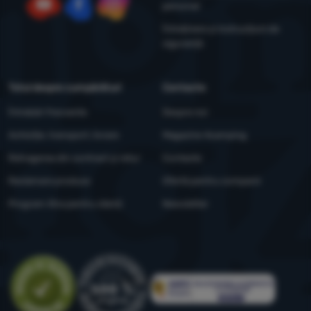
personal
YouTube
Facebook
Instagram
Întreținere și instrucțiuni de
siguranță
Totul despre cumpărături
Contacte
Întrebări frecvente
Despre noi
Achiziție, transport, livrare
Magazine 4camping
Retragerea din contract și retur
Contacte
Reclamare produse
Ofertă pentru companii
Program Xtra pentru clienți
Newsletter
Evaluare