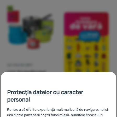
Nou
-20
%
SET PENTRU GĂTIT
MSR
PocketRocket
Stove Kit
730
Lei
Protecția datelor cu caracter
584
Lei
Adaugă pentru comparație
personal
Pentru a vă oferi o experiență mult mai bună de navigare, noi și
-20
%
-20
%
unii dintre partenerii noștri folosim așa-numitele cookie-uri