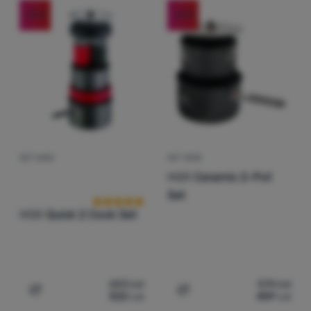
-20
%
-20
%
Autentificare
/
Înregistrare
SET VASE
SET VASE
Recenziile clienților
MSR
Ceramic 2-Pot
Set
MSR
Quick 2 Cook Set
653
Lei
574
Lei
522
Lei
459
Lei
Adaugă pentru comparație
Adaugă pentru comparați