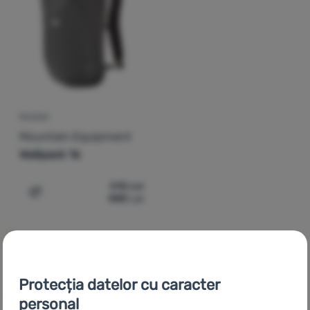
Autentificare
/
Înregistrare
RUCSAC
Mountain Equipment
Wallpack 16
518
Lei
440
Lei
Adaugă pentru comparație
Protecția datelor cu caracter
CZ
Batohy, tašky, kufry Mountain Equipment
SK
Batohy, tašky,
personal