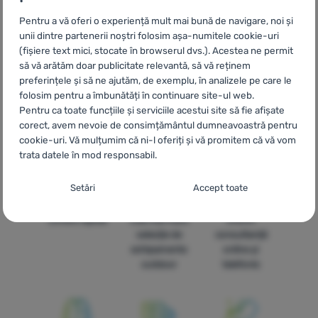
kufre Mountain Equipment
HU
Mountain Equipment hátizsákok,
táskák, bőröndök
UA
Рюкзаки, сумки та валізи Mountain
Pentru a vă oferi o experiență mult mai bună de navigare, noi și
Equipment
BG
Раници, чанти, куфари Mountain Equipment
unii dintre partenerii noștri folosim așa-numitele cookie-uri
HR
Ruksaci, torbe, koferi - Mountain Equipment
PL
Plecaki,
(fișiere text mici, stocate în browserul dvs.). Acestea ne permit
torby, walizki Mountain Equipment
IT
Zaini, borse e valigie
să vă arătăm doar publicitate relevantă, să vă reținem
Mountain Equipment
ES
Mochilas, bolsas, maletas Mountain
preferințele și să ne ajutăm, de exemplu, în analizele pe care le
Equipment
FR
Sacs à dos, sacs, valises Mountain Equipment
folosim pentru a îmbunătăți în continuare site-ul web.
AT
Rucksäcke, Taschen, Koffer Mountain Equipment
DE
Pentru ca toate funcțiile și serviciile acestui site să fie afișate
corect, avem nevoie de consimțământul dumneavoastră pentru
Rucksäcke, Taschen, Koffer Mountain Equipment
CH
Rucksäcke,
cookie-uri. Vă mulțumim că ni-l oferiți și vă promitem că vă vom
Taschen, Koffer Mountain Equipment
trata datele în mod responsabil.
Setarea consimțământului cu categorii de
Setări
Accept toate
cookie-uri
Livrare rapidă
Cea mai mare
Oferim
Necesare
Necesare
-
Fără cookie-urile necesare, site-ul nostru nu ar
selecție de
consultanță
putea funcționa corespunzător.
.
echipamente
online și
MEREU ACTIV
outdoor
telefonic
Cookie-urile necesare (tehnice) permit funcționarea corectă a
Caracteristici preferențiale și extinse
Caracteristici preferențiale și extinse
-
Datorită acestor module
site-ului nostru. Aceste funcții de bază includ, de exemplu,