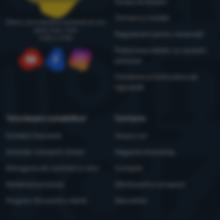
Echipa de testare
Termeni și condiții
Oferim consultanță și asistență de luni
până vineri, între
Regulament pentru reclamații
9:00 și 17:00
Prelucrarea datelor cu caracter
personal
YouTube
Facebook
Instagram
Întreținere și instrucțiuni de
siguranță
Totul despre cumpărături
Contacte
Întrebări frecvente
Despre noi
Achiziție, transport, livrare
Magazine 4camping
Retragerea din contract și retur
Contacte
Reclamare produse
Ofertă pentru companii
Program Xtra pentru clienți
Newsletter