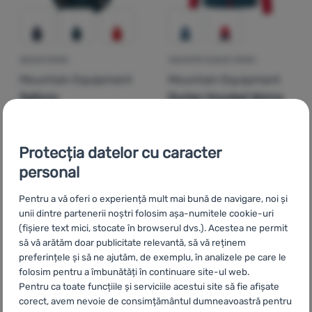
GEACĂ FEMEI
JACHETĂ FLEECE FEMEI
Mountain Equipment
Mountain Equipment
Saltoro
Durian Hooded Wmns
Jacket
1 889
Lei
627
Lei
Protecția datelor cu caracter
1 606
Lei
439
Lei
Adaugă pentru comparație
Adaugă pentru comparați
personal
Pentru a vă oferi o experiență mult mai bună de navigare, noi și
-39
%
unii dintre partenerii noștri folosim așa-numitele cookie-uri
(fișiere text mici, stocate în browserul dvs.). Acestea ne permit
să vă arătăm doar publicitate relevantă, să vă reținem
preferințele și să ne ajutăm, de exemplu, în analizele pe care le
folosim pentru a îmbunătăți în continuare site-ul web.
Pentru ca toate funcțiile și serviciile acestui site să fie afișate
corect, avem nevoie de consimțământul dumneavoastră pentru