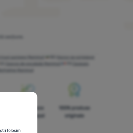
tă secțiune.
стські шоломи Mammut
BG
Каски за катерене
ES
Cascos de escalada Mammut
FR
Casques
tterhelme Mammut
În paisprezece
100% produse
țări din Europa!
originale
ștri folosim