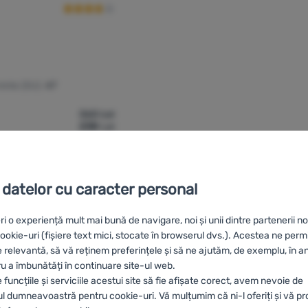
inte (EU):
47
360
Lei
238
Lei
tru comparație
 datelor cu caracter personal
ri o experiență mult mai bună de navigare, noi și unii dintre partenerii no
okie-uri (fișiere text mici, stocate în browserul dvs.). Acestea ne perm
e relevantă, să vă reținem preferințele și să ne ajutăm, de exemplu, în a
ru a îmbunătăți în continuare site-ul web.
rd
HU
Lizard Utolsó darabok
UA
Останні одиниці Lizard
BG
По
funcțiile și serviciile acestui site să fie afișate corect, avem nevoie de
ES
Últimas piezas Lizard
FR
Dernières pièces Lizard
AT
Letzte S
 dumneavoastră pentru cookie-uri. Vă mulțumim că ni-l oferiți și vă p
Stücke Lizard