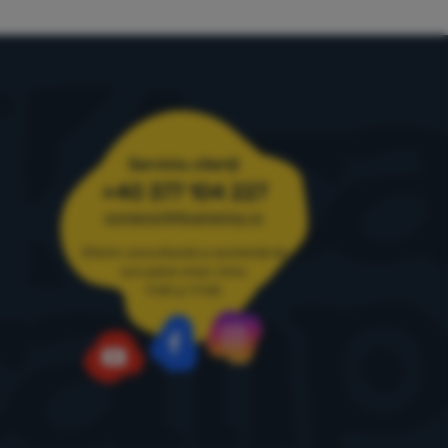
ștem relevanța
ii
Serviciu clienți
+40 377 104 227
comenzi@4camping.ro
Oferim consultanță și asistență de
luni până vineri, între
9:00 și 17:00
Instagram
Facebook
YouTube