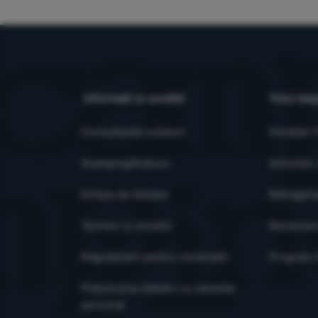
ai site-ului nos
Cookie-urile de
conținutului afi
Informații și condiții
Totul des
Consultanță outdoor
Întrebări
4camping4nature
Achiziție,
Echipa de testare
Retragere
Termeni și condiții
Reclamar
Regulament pentru reclamații
Program X
Prelucrarea datelor cu caracter
personal