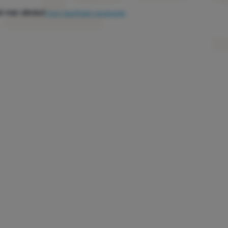
l mai vândut
Cum clasificăm produsele