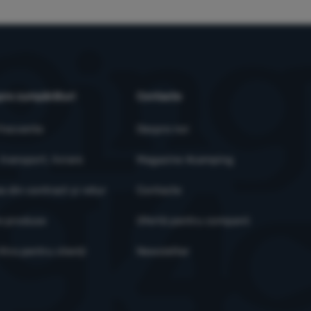
tru.
Mai multe informații
 marketing ne permit nouă sau partenerilor noștri de publicitate să cre
șat pentru utilizatorii individuali, inclusiv publicitatea.
Mai multe informaț
pre cumpărături
Contacte
 frecvente
Despre noi
 transport, livrare
Magazine 4camping
a din contract și retur
Contacte
e produse
Ofertă pentru companii
tra pentru clienți
Newsletter