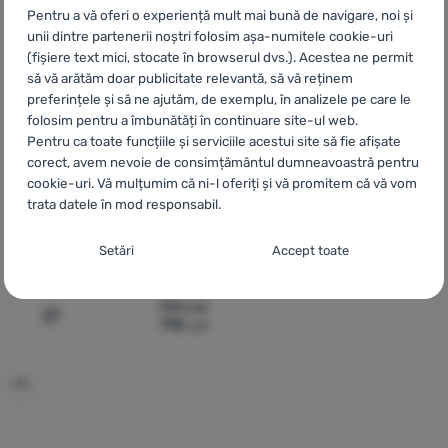
Pentru a vă oferi o experiență mult mai bună de navigare, noi și
unii dintre partenerii noștri folosim așa-numitele cookie-uri
(fișiere text mici, stocate în browserul dvs.). Acestea ne permit
să vă arătăm doar publicitate relevantă, să vă reținem
preferințele și să ne ajutăm, de exemplu, în analizele pe care le
folosim pentru a îmbunătăți în continuare site-ul web.
Pentru ca toate funcțiile și serviciile acestui site să fie afișate
corect, avem nevoie de consimțământul dumneavoastră pentru
cookie-uri. Vă mulțumim că ni-l oferiți și vă promitem că vă vom
trata datele în mod responsabil.
SET VASE
Light My Fire
Outdoor
Setarea consimțământului cu categorii de
Setări
Accept toate
MealKit 2.0
cookie-uri
Necesare
198
Lei
Necesare
-
Fără cookie-urile necesare, site-ul nostru nu ar
178
Lei
Adaugă pentru comparație
putea funcționa corespunzător.
.
MEREU ACTIV
Cookie-urile necesare (tehnice) permit funcționarea corectă a
Caracteristici preferențiale și extinse
Caracteristici preferențiale și extinse
-
Datorită acestor module
site-ului nostru. Aceste funcții de bază includ, de exemplu,
cookie, site-ul nostru reține setările dumneavoastră.
.
protecția cibernetică a site-ului, afișarea corectă a paginii sau