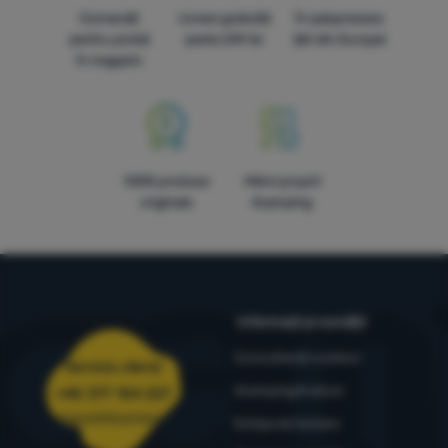
Comandă
Livrare gratuită
În paisprezece
pentru probă
peste 249 lei
țări din Europa!
în magazin
100% produse
Mărci proprii
originale
4camping
Informații și condiții
Consultanță outdoor
Serviciu clienți
4camping4nature
+40 377 104 227
comenzi@4camping.ro
Echipa de testare