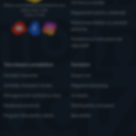
Termeni și condiții
Oferim consultanță și asistență de luni
până vineri, între
Regulament pentru reclamații
9:00 și 17:00
Prelucrarea datelor cu caracter
personal
YouTube
Facebook
Instagram
Întreținere și instrucțiuni de
siguranță
Totul despre cumpărături
Contacte
Întrebări frecvente
Despre noi
Achiziție, transport, livrare
Magazine 4camping
Retragerea din contract și retur
Contacte
Reclamare produse
Ofertă pentru companii
Program Xtra pentru clienți
Newsletter