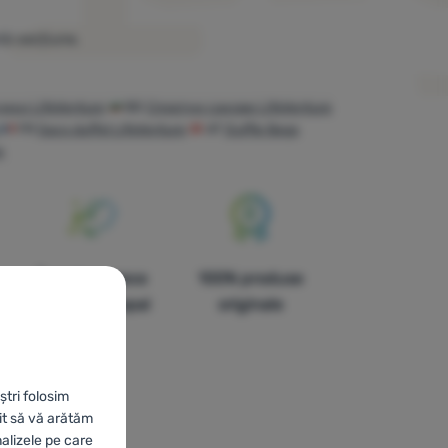
tă secțiune.
мки LifeVenture
BG
Спортни сакове LifeVenture
FR
Sacs duffel LifeVenture
AT
Duffle Bags
e
În paisprezece
100% produse
țări din Europa!
originale
ștri folosim
it să vă arătăm
nalizele pe care