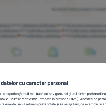
Nu există niciun produs în aceas
eVenture
HU
LifeVenture Duffle Bags
UA
Мультифункціональні су
i LifeVenture
IT
Duffel Bag LifeVenture
ES
Duffle bags LifeVenture
LifeVenture
DE
Duffle Bags LifeVenture
CH
Duffle Bags LifeVentur
Oferim
Comandă
Livrare gratuită
consultanță
pentru probă în
peste 249 lei
online și
magazin
 datelor cu caracter personal
telefonic
ri o experiență mult mai bună de navigare, noi și unii dintre partenerii no
okie-uri (fișiere text mici, stocate în browserul dvs.). Acestea ne perm
e relevantă, să vă reținem preferințele și să ne ajutăm, de exemplu, în a