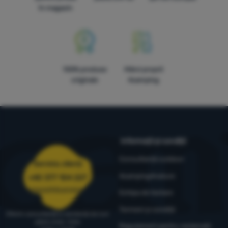
în magazin
100% produse
Mărci proprii
originale
4camping
Informații și condiții
Consultanță outdoor
Serviciu clienți
4camping4nature
+40 377 104 227
comenzi@4camping.ro
Echipa de testare
Termeni și condiții
Oferim consultanță și asistență de luni
până vineri, între
Regulament pentru reclamații