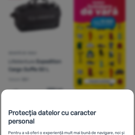
GEANTĂ DE VOIAJ
LifeVenture
Expedition
Cargo Duffle 50 L
Volum:
50 l
288
Lei
230
Lei
Adaugă pentru comparație
Protecția datelor cu caracter
-20
%
personal
Pentru a vă oferi o experiență mult mai bună de navigare, noi și