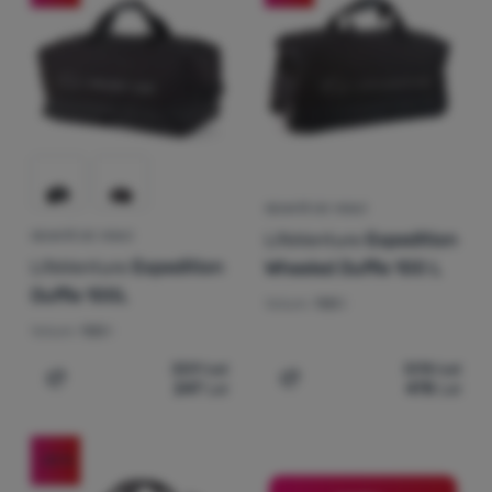
Autentificare
/
Înregistrare
GEANTĂ DE VOIAJ
LifeVenture
Expedition
GEANTĂ DE VOIAJ
LifeVenture
Expedition
Wheeled Duffle 100 L
Duffle 100L
Volum:
100 l
Volum:
100 l
309
Lei
598
Lei
247
Lei
478
Lei
Adaugă pentru comparație
Adaugă pentru comparați
-20
%