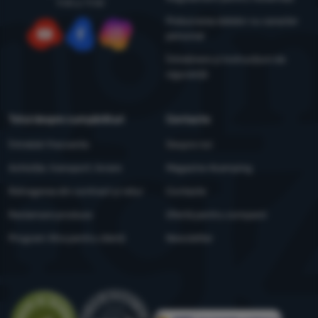
9:00 și 17:00
Prelucrarea datelor cu caracter
personal
YouTube
Facebook
Instagram
Întreținere și instrucțiuni de
siguranță
Totul despre cumpărături
Contacte
Întrebări frecvente
Despre noi
Achiziție, transport, livrare
Magazine 4camping
Retragerea din contract și retur
Contacte
Reclamare produse
Ofertă pentru companii
Program Xtra pentru clienți
Newsletter
Evaluare