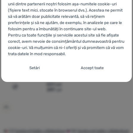
unii dintre partenerii noștri folosim așa-numitele cookie-uri
(fișiere text mici, stocate în browserul dvs.). Acestea ne permit
să vă arătăm doar publicitate relevantă, să vă reținem
preferințele și să ne ajutăm, de exemplu, în analizele pe care le
folosim pentru a îmbunătăți în continuare site-ul web.
Pentru ca toate funcțiile și serviciile acestui site să fie afișate
corect, avem nevoie de consimțământul dumneavoastră pentru
cookie-uri. Vă mulțumim că ni-l oferiți și vă promitem că vă vom
GEANTĂ DE VOIAJ
trata datele în mod responsabil.
LifeVenture
Expedition
Duffle 100L
Setarea consimțământului cu categorii de
Setări
Accept toate
cookie-uri
Volum:
100 l
Necesare
309
Lei
Necesare
-
Fără cookie-urile necesare, site-ul nostru nu ar
247
Lei
Adaugă pentru comparație
putea funcționa corespunzător.
.
MEREU ACTIV
Cookie-urile necesare (tehnice) permit funcționarea corectă a
Caracteristici preferențiale și extinse
Caracteristici preferențiale și extinse
-
Datorită acestor module
site-ului nostru. Aceste funcții de bază includ, de exemplu,
cookie, site-ul nostru reține setările dumneavoastră.
.
protecția cibernetică a site-ului, afișarea corectă a paginii sau
Permis
afișarea acestei bare cookie.
Mai multe informații
CZ
Cestovní tašky LifeVenture
SK
Cestovné tašky LifeVenture