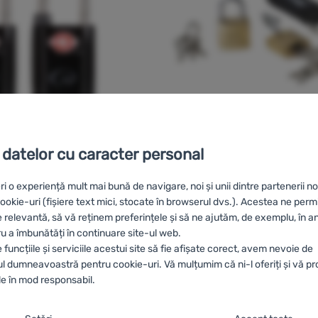
 datelor cu caracter personal
LACĂT
Recenziile clienților
LifeVenture
Mini Padlock
ri o experiență mult mai bună de navigare, noi și unii dintre partenerii no
okie-uri (fișiere text mici, stocate în browserul dvs.). Acestea ne perm
TSA Mini Padlocks
e relevantă, să vă reținem preferințele și să ne ajutăm, de exemplu, în a
ru a îmbunătăți în continuare site-ul web.
funcțiile și serviciile acestui site să fie afișate corect, avem nevoie de
 dumneavoastră pentru cookie-uri. Vă mulțumim că ni-l oferiți și vă p
e în mod responsabil.
50
Lei
40
Lei
nsimțământului cu categorii de cookie-uri
tru comparație
Adaugă pentru comparați