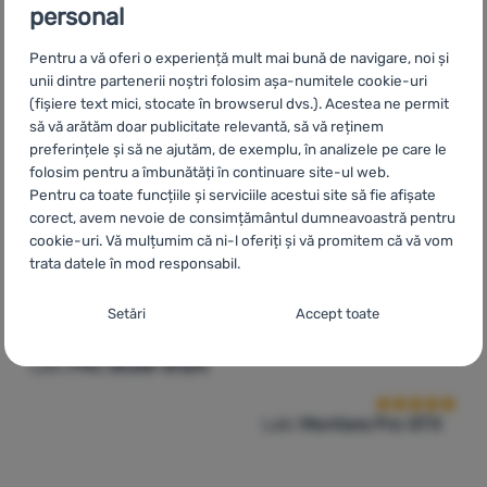
personal
307
Lei
298
Lei
de la 168
Lei
220
Lei
Adaugă pentru comparație
Adaugă pentru comparați
Pentru a vă oferi o experiență mult mai bună de navigare, noi și
unii dintre partenerii noștri folosim așa-numitele cookie-uri
(fișiere text mici, stocate în browserul dvs.). Acestea ne permit
-31
%
-31
%
să vă arătăm doar publicitate relevantă, să vă reținem
preferințele și să ne ajutăm, de exemplu, în analizele pe care le
folosim pentru a îmbunătăți în continuare site-ul web.
Pentru ca toate funcțiile și serviciile acestui site să fie afișate
corect, avem nevoie de consimțământul dumneavoastră pentru
cookie-uri. Vă mulțumim că ni-l oferiți și vă promitem că vă vom
trata datele în mod responsabil.
Setarea consimțământului cu categorii de
Setări
Accept toate
cookie-uri
MĂNUȘI
MĂNUȘI DE SCHI
Recenziile clie
Leki
PRC Boa® Shark
Necesare
Necesare
-
Fără cookie-urile necesare, site-ul nostru nu ar
putea funcționa corespunzător.
.
MEREU ACTIV
Leki
Montera Pro GTX
Cookie-urile necesare (tehnice) permit funcționarea corectă a