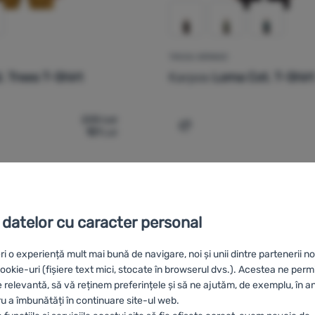
TRICOU BĂRBAȚI
. Trees T-Shirt
Karpos
Loma Cot. T-Shirt
225
Lei
151
Lei
tru comparație
Adaugă pentru comparați
-39
%
 datelor cu caracter personal
ri o experiență mult mai bună de navigare, noi și unii dintre partenerii no
okie-uri (fișiere text mici, stocate în browserul dvs.). Acestea ne perm
e relevantă, să vă reținem preferințele și să ne ajutăm, de exemplu, în a
ru a îmbunătăți în continuare site-ul web.