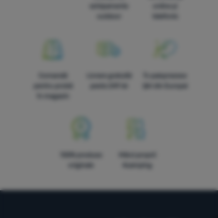
echipamente
online și
outdoor
telefonic
Comandă
Livrare gratuită
În paisprezece
pentru probă
peste 249 lei
țări din Europa!
în magazin
100% produse
Mărci proprii
originale
4camping