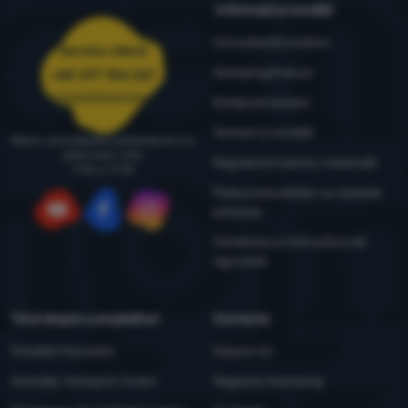
Informații și condiții
Consultanță outdoor
Serviciu clienți
4camping4nature
+40 377 104 227
comenzi@4camping.ro
Echipa de testare
Termeni și condiții
Oferim consultanță și asistență de luni
până vineri, între
Regulament pentru reclamații
9:00 și 17:00
Prelucrarea datelor cu caracter
personal
YouTube
Facebook
Instagram
Întreținere și instrucțiuni de
siguranță
Totul despre cumpărături
Contacte
Întrebări frecvente
Despre noi
Achiziție, transport, livrare
Magazine 4camping