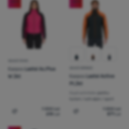
-53
%
-33
%
Autentificare
/
Înregistrare
GEACĂ FEMEI
Karpos
Lastei Ac.Plus
GEACĂ BĂRBAȚI
Karpos
Lastei Active
W Jkt
Pl.Jkt
După activitate:
pentru
turism / schi alpin / sport
1 300
Lei
1 300
Lei
614
Lei
871
Lei
Adaugă pentru comparație
Adaugă pentru comparați