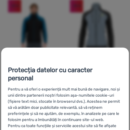
-33
%
-35
%
Protecția datelor cu caracter
GEACĂ BĂRBAȚI
HANORAC FUNCȚIONAL DE DAMĂ
personal
Karpos
Lastei Active
Karpos
Alagna Evo W
Pl.Jkt
Jacket
Pentru a vă oferi o experiență mult mai bună de navigare, noi și
unii dintre partenerii noștri folosim așa-numitele cookie-uri
După activitate:
pentru
După activitate:
schi alpin /
(fișiere text mici, stocate în browserul dvs.). Acestea ne permit
turism / schi alpin / sport
sport
să vă arătăm doar publicitate relevantă, să vă reținem
preferințele și să ne ajutăm, de exemplu, în analizele pe care le
1 300
Lei
851
Lei
871
Lei
557
Lei
Adaugă pentru comparație
Adaugă pentru comparați
folosim pentru a îmbunătăți în continuare site-ul web.
Pentru ca toate funcțiile și serviciile acestui site să fie afișate