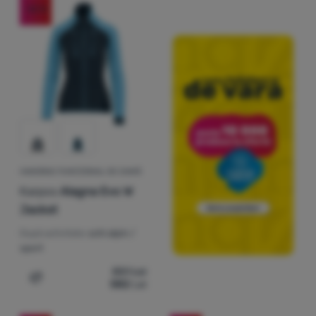
-32
%
HANORAC FUNCȚIONAL DE DAMĂ
Karpos
Alagna Evo W
Jacket
După activitate:
schi alpin /
sport
851
Lei
582
Lei
Adaugă pentru comparație