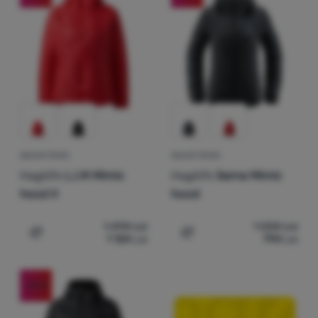
Autentificare
/
Înregistrare
GEACĂ FEMEI
GEACĂ FEMEI
Haglöfs
L.I.M Mimic
Haglöfs
Sarna Mimic
hood II
hood
1 498
Lei
1 058
Lei
1 124
Lei
794
Lei
Adaugă pentru comparație
Adaugă pentru comparați
-25
%