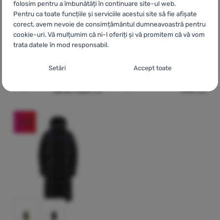
folosim pentru a îmbunătăți în continuare site-ul web.
Pentru ca toate funcțiile și serviciile acestui site să fie afișate
corect, avem nevoie de consimțământul dumneavoastră pentru
GEACĂ IMPERMEABILĂ FEMEI
cookie-uri. Vă mulțumim că ni-l oferiți și vă promitem că vă vom
Haglöfs
Astral GTX
trata datele în mod responsabil.
GEACĂ LUNGĂ FEMEI
Haglöfs
Long Down II
Jacket
Setarea consimțământului cu categorii de
Setări
Accept toate
cookie-uri
2 098
Lei
1 321
Lei
de la 1 420
Lei
990
Lei
Adaugă pentru comparație
Adaugă pentru comparați
Necesare
Necesare
-
Fără cookie-urile necesare, site-ul nostru nu ar
putea funcționa corespunzător.
.
MEREU ACTIV
-32
%
Cookie-urile necesare (tehnice) permit funcționarea corectă a
Caracteristici preferențiale și extinse
Caracteristici preferențiale și extinse
-
Datorită acestor module
site-ului nostru. Aceste funcții de bază includ, de exemplu,
cookie, site-ul nostru reține setările dumneavoastră.
.
protecția cibernetică a site-ului, afișarea corectă a paginii sau
Permis
afișarea acestei bare cookie.
Mai multe informații
Datorită acestor cookie-uri, putem face ca navigarea pe site-ul
Analitice
Analitice
-
Ele ne ajută să analizăm ce produse vă plac cel mai
nostru să fie și mai plăcută pentru dumneavoastră. Putem