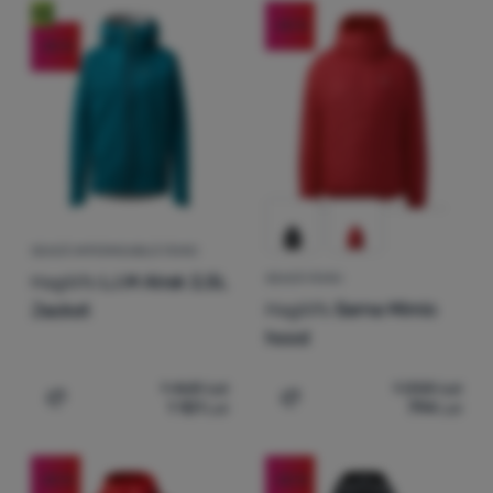
Produse
două coloane
După activitate
Nou
S
M
L
-25
%
Echipamente
-25
%
Geci și încălțăminte după activitate
Cel mai ieftin
Culoare predominantă
(
8
)
urban
Gătit
(
8
)
sport
Cel mai scump
Escaladă
Culoarea predominantă
Preț
(
8
)
roșu
verde
albastru
negru
pentru turism
Cel mai ușor
Ultralight
Sustenabilitate
(
5
)
pentru alergare
Cel mai redus
Afișează mai multe
Sporturi
Lei
Lei
Produsele din această categorie pot fi fabricate din resurse 
(
3
)
Produs certificat
Extra
până la
(
4
)
de schi fond
Cel mai vândut
Branduri
GEACĂ IMPERMEABILĂ FEMEI
Ultimile buc.
(
1
)
(
2
)
schi alpin
Haglöfs
L.I.M Airak 2,5L
GEACĂ FEMEI
Cum clasificăm produsele
Nou
Club
(
2
)
Haglöfs
Sarna Mimic
Jacket
eXtra
hood
Consultanță
1 468
Lei
1 058
Lei
Contacte
1 101
Lei
794
Lei
Adaugă pentru comparație
Adaugă pentru comparați
Magazin
București
-25
%
-25
%