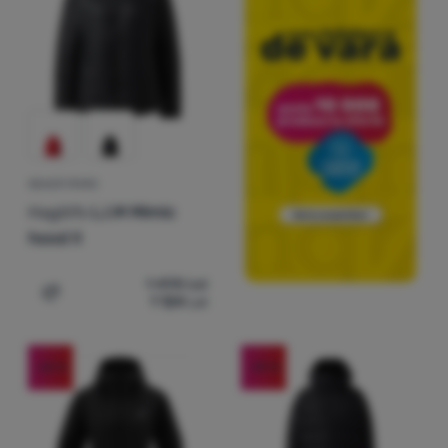
GEACĂ FEMEI
Haglöfs
L.I.M Mimic
hood II
1 498
Lei
1 124
Lei
Adaugă pentru comparație
-25
%
-39
%