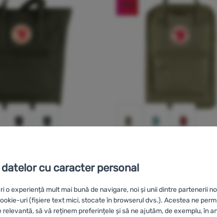
-15
%
RUCSAC URBAN
Recenziile clienților
Re
 datelor cu caracter personal
ånken Totepack
Fjällräven
Kånken Laptop
ri o experiență mult mai bună de navigare, noi și unii dintre partenerii no
okie-uri (fișiere text mici, stocate în browserul dvs.). Acestea ne perm
e relevantă, să vă reținem preferințele și să ne ajutăm, de exemplu, în a