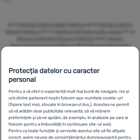
Autentificare
/
CZ
Dámské funkční prádlo Fjällräven
SK
Dámska funkčná
Înregistrare
bielizeň Fjällräven
HU
Fjällräven Női funkcionális ruházat
UA
Жіноча спортивна білизна Fjällräven
BG
Дамско
функционално бельо Fjällräven
HR
Ženska funkcionalna
odjeća Fjällräven
PL
Bielizna funkcyjna damska Fjällräven
IT
Intimo funzionale donna Fjällräven
ES
Ropa térmica Fjällräven
FR
Sous-vêtements fonctionnels femme Fjällräven
AT
Protecția datelor cu caracter
Damen Funktionsunterwäsche Fjällräven
DE
Damen
personal
Funktionsunterwäsche Fjällräven
CH
Damen
Funktionsunterwäsche Fjällräven
Pentru a vă oferi o experiență mult mai bună de navigare, noi și
unii dintre partenerii noștri folosim așa-numitele cookie-uri
(fișiere text mici, stocate în browserul dvs.). Acestea ne permit
să vă arătăm doar publicitate relevantă, să vă reținem
preferințele și să ne ajutăm, de exemplu, în analizele pe care le
Livrare rapidă
Cea mai mare
Oferim
folosim pentru a îmbunătăți în continuare site-ul web.
selecție de
consultanță
Pentru ca toate funcțiile și serviciile acestui site să fie afișate
echipamente
online și
corect, avem nevoie de consimțământul dumneavoastră pentru