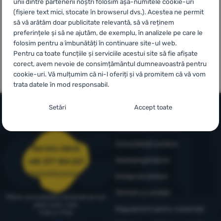
unii dintre partenerii noștri folosim așa-numitele cookie-uri
(fișiere text mici, stocate în browserul dvs.). Acestea ne permit
să vă arătăm doar publicitate relevantă, să vă reținem
Autentificare
preferințele și să ne ajutăm, de exemplu, în analizele pe care le
/
folosim pentru a îmbunătăți în continuare site-ul web.
Înregistrare
Pentru ca toate funcțiile și serviciile acestui site să fie afișate
100% produse
Mărci proprii
corect, avem nevoie de consimțământul dumneavoastră pentru
originale
4camping
cookie-uri. Vă mulțumim că ni-l oferiți și vă promitem că vă vom
trata datele în mod responsabil.
Setarea consimțământului cu categorii de
Setări
Accept toate
cookie-uri
Informații și condiții
Necesare
Necesare
-
Fără cookie-urile necesare, site-ul nostru nu ar
Consultanță outdoor
putea funcționa corespunzător.
.
Serviciu clienți
MEREU ACTIV
4camping4nature
+40 377 104 227
comenzi@4camping.ro
Echipa de testare
Cookie-urile necesare (tehnice) permit funcționarea corectă a
Caracteristici preferențiale și extinse
Caracteristici preferențiale și extinse
-
Datorită acestor module
site-ului nostru. Aceste funcții de bază includ, de exemplu,
Termeni și condiții
Oferim consultanță și asistență de luni
cookie, site-ul nostru reține setările dumneavoastră.
.
protecția cibernetică a site-ului, afișarea corectă a paginii sau
până vineri, între
Regulament pentru reclamații
Permis
afișarea acestei bare cookie.
Mai multe informații
9:00 și 17:00