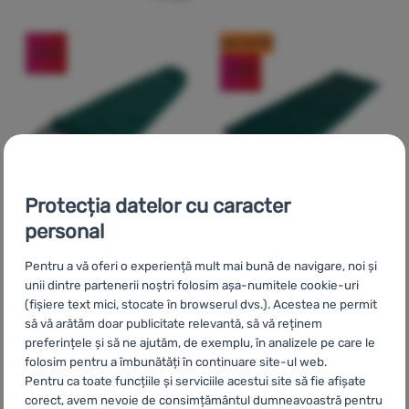
cod: OUT10
-29
%
-46
%
Protecția datelor cu caracter
personal
SAC DE DORMIT
SAC DE DORMIT TIP PĂTURĂ
Pentru a vă oferi o experiență mult mai bună de navigare, noi și
Recenziile clienților
unii dintre partenerii noștri folosim așa-numitele cookie-uri
Easy Camp
Starling
(fișiere text mici, stocate în browserul dvs.). Acestea ne permit
Square 10°C
să vă arătăm doar publicitate relevantă, să vă reținem
Easy Camp
Starling
preferințele și să ne ajutăm, de exemplu, în analizele pe care le
Mummy 8°C
folosim pentru a îmbunătăți în continuare site-ul web.
Pentru ca toate funcțiile și serviciile acestui site să fie afișate
corect, avem nevoie de consimțământul dumneavoastră pentru