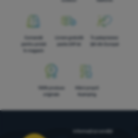
outdoor
telefonic
Comandă
Livrare gratuită
În paisprezece
pentru probă
peste 249 lei
țări din Europa!
în magazin
100% produse
Mărci proprii
originale
4camping
Informații și condiții