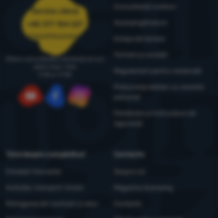
Consultanță outdoor
Serviciu clienți
4camping4nature
+40 377 104 227
comenzi@4camping.ro
Echipa de testare
Termeni și condiții
Oferim consultanță și asistență de luni
până vineri, între
Regulament pentru reclamații
9:00 și 17:00
Prelucrarea datelor cu caracter
personal
YouTube
Facebook
Instagram
Întreținere și instrucțiuni de
siguranță
Totul despre cumpărături
Contacte
Întrebări frecvente
Despre noi
Achiziție, transport, livrare
Magazine 4camping
Retragerea din contract și retur
Contacte