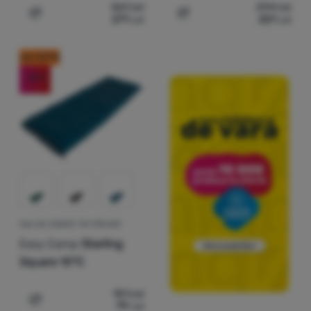
361
Lei
294
Lei
271
Lei
221
Lei
Adaugă pentru comparație
Adaugă pentru comparați
cod: OUT10
-48
%
SAC DE DORMIT TIP PĂTURĂ
Easy Camp
Starling
Square 10°C
151
Lei
79
Lei
Adaugă pentru comparație