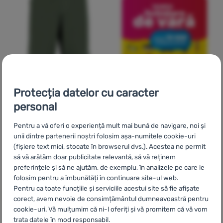
Protecția datelor cu caracter
PANTALONI SCURȚI BĂRBAȚI
personal
E9
Trd Men's
Pentru a vă oferi o experiență mult mai bună de navigare, noi și
După activitate:
urban / de
unii dintre partenerii noștri folosim așa-numitele cookie-uri
escaladă
(fișiere text mici, stocate în browserul dvs.). Acestea ne permit
380
Lei
să vă arătăm doar publicitate relevantă, să vă reținem
252
Lei
Adaugă pentru comparație
preferințele și să ne ajutăm, de exemplu, în analizele pe care le
folosim pentru a îmbunătăți în continuare site-ul web.
Pentru ca toate funcțiile și serviciile acestui site să fie afișate
corect, avem nevoie de consimțământul dumneavoastră pentru
cookie-uri. Vă mulțumim că ni-l oferiți și vă promitem că vă vom
trata datele în mod responsabil.