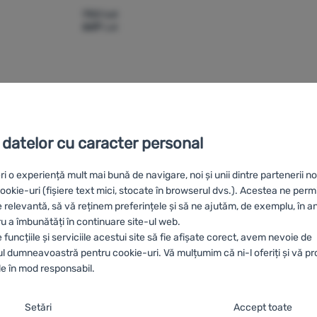
782
Lei
669
Lei
tru comparație
 datelor cu caracter personal
ri o experiență mult mai bună de navigare, noi și unii dintre partenerii no
ické batohy Dynafit
HU
Dynafit Női túrahátizsákok
UA
Жіночі ту
okie-uri (fișiere text mici, stocate în browserul dvs.). Acestea ne perm
lecaki damskie Dynafit
IT
Zaini donna Dynafit
ES
Mochilas mujer D
e relevantă, să vă reținem preferințele și să ne ajutăm, de exemplu, în a
ksäcke Dynafit
DE
Damenrucksäcke Dynafit
CH
Damenrucksäck
ru a îmbunătăți în continuare site-ul web.
funcțiile și serviciile acestui site să fie afișate corect, avem nevoie de
 dumneavoastră pentru cookie-uri. Vă mulțumim că ni-l oferiți și vă p
e în mod responsabil.
nsimțământului cu categorii de cookie-uri
Oferim
Comandă
Livrare gratuită
Setări
Accept toate