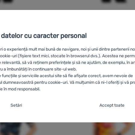
L FEMEI
TRICOU FUNCȚIONAL FEMEI
Sunset Yellow
Drexiss
All Mist Violet C
 datelor cu caracter personal
Material funcțional:
Sintetic
nal:
Sintetic
ri o experiență mult mai bună de navigare, noi și unii dintre partenerii no
okie-uri (fișiere text mici, stocate în browserul dvs.). Acestea ne perm
de la 276
Lei
e relevantă, să vă reținem preferințele și să ne ajutăm, de exemplu, în a
tru comparație
Adaugă pentru comparați
ru a îmbunătăți în continuare site-ul web.
funcțiile și serviciile acestui site să fie afișate corect, avem nevoie de
 dumneavoastră pentru cookie-uri. Vă mulțumim că ni-l oferiți și vă p
e în mod responsabil.
Nou
nsimțământului cu categorii de cookie-uri
Setări
Accept toate
ă cookie-urile necesare, site-ul nostru nu ar putea funcționa corespunz
V
cesare (tehnice) permit funcționarea corectă a site-ului nostru. Aceste