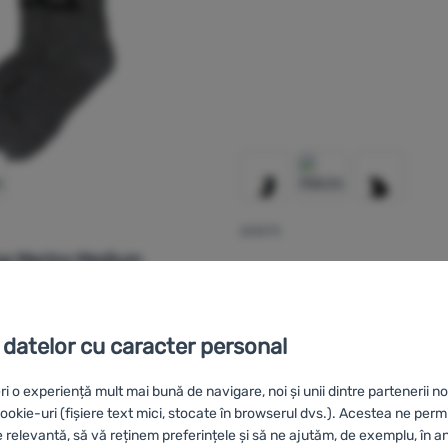
ȘOSETE
Re
ng Merino Medium
Devold
Daily Medium Soc
sintetic / lână
 datelor cu caracter personal
ri o experiență mult mai bună de navigare, noi și unii dintre partenerii no
Material șosete:
sintetic / lână
okie-uri (fișiere text mici, stocate în browserul dvs.). Acestea ne perm
e relevantă, să vă reținem preferințele și să ne ajutăm, de exemplu, în a