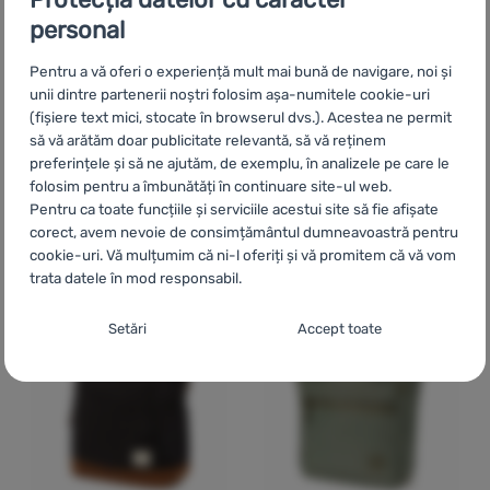
personal
Pentru a vă oferi o experiență mult mai bună de navigare, noi și
unii dintre partenerii noștri folosim așa-numitele cookie-uri
RUCSAC
RUCSAC
(fișiere text mici, stocate în browserul dvs.). Acestea ne permit
Dakine
Campus Hybrid
Dakine
Tardy Slip
să vă arătăm doar publicitate relevantă, să vă reținem
preferințele și să ne ajutăm, de exemplu, în analizele pe care le
Backpack
Backpack 25L
folosim pentru a îmbunătăți în continuare site-ul web.
Pentru ca toate funcțiile și serviciile acestui site să fie afișate
488
Lei
352
Lei
corect, avem nevoie de consimțământul dumneavoastră pentru
341
Lei
247
Lei
Adaugă pentru comparație
Adaugă pentru comparați
cookie-uri. Vă mulțumim că ni-l oferiți și vă promitem că vă vom
trata datele în mod responsabil.
-29
%
-29
%
Setarea consimțământului cu categorii de
Setări
Accept toate
cookie-uri
Necesare
Necesare
-
Fără cookie-urile necesare, site-ul nostru nu ar
putea funcționa corespunzător.
.
MEREU ACTIV