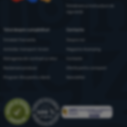
YouTube
Facebook
Instagram
Întreținere și instrucțiuni de
siguranță
Totul despre cumpărături
Contacte
Întrebări frecvente
Despre noi
Achiziție, transport, livrare
Magazine 4camping
Retragerea din contract și retur
Contacte
Reclamare produse
Ofertă pentru companii
Program Xtra pentru clienți
Newsletter
Evaluare