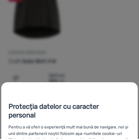
Autentificare
/
Înregistrare
FUSTĂ DE IARNĂ FEMEI
Craft
Subz Skirt 4 W
363
Lei
254
Lei
Adaugă pentru comparație
Protecția datelor cu caracter
personal
CZ
Sukně a šaty Craft
SK
Sukne a šaty Craft
HU
Craft
Pentru a vă oferi o experiență mult mai bună de navigare, noi și
Ruhák és szoknyák
UA
Спідниці та сукні Craft
BG
Поли и
unii dintre partenerii noștri folosim așa-numitele cookie-uri
рокли Craft
HR
Suknje i haljine Craft
PL
Spódnice i sukienki