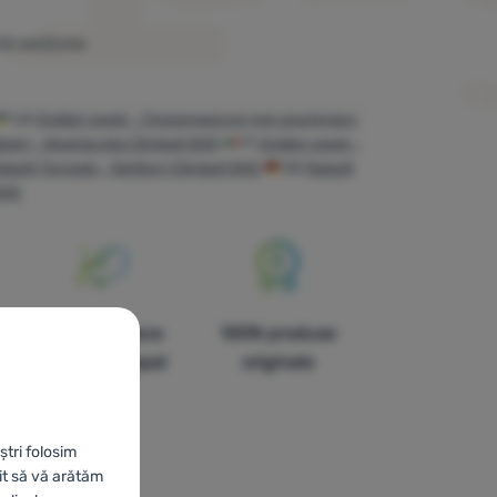
tă secțiune.
UA
Golden week - Спорядження для альпінізму
dzień - Wspinaczka Climball OHG
IT
Golden week -
abatt Tornado - Klettern Climball OHG
DE
Rabatt
OHG
În paisprezece
100% produse
țări din Europa!
originale
ștri folosim
it să vă arătăm