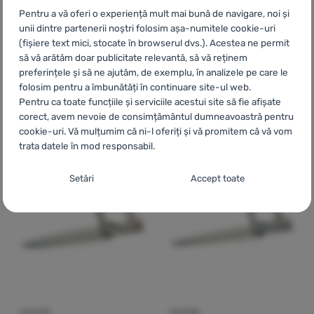
Pentru a vă oferi o experiență mult mai bună de navigare, noi și
unii dintre partenerii noștri folosim așa-numitele cookie-uri
ANCORĂ
(fișiere text mici, stocate în browserul dvs.). Acestea ne permit
să vă arătăm doar publicitate relevantă, să vă reținem
Camp
Lost Arrow 85
preferințele și să ne ajutăm, de exemplu, în analizele pe care le
mm
folosim pentru a îmbunătăți în continuare site-ul web.
Pentru ca toate funcțiile și serviciile acestui site să fie afișate
135
Lei
corect, avem nevoie de consimțământul dumneavoastră pentru
115
Lei
Adaugă pentru comparație
cookie-uri. Vă mulțumim că ni-l oferiți și vă promitem că vă vom
trata datele în mod responsabil.
Nou
Nou
Setarea consimțământului cu categorii de
Setări
Accept toate
-15
%
-15
%
cookie-uri
Necesare
Necesare
-
Fără cookie-urile necesare, site-ul nostru nu ar
putea funcționa corespunzător.
.
MEREU ACTIV
Cookie-urile necesare (tehnice) permit funcționarea corectă a
Caracteristici preferențiale și extinse
Caracteristici preferențiale și extinse
-
Datorită acestor module
site-ului nostru. Aceste funcții de bază includ, de exemplu,
cookie, site-ul nostru reține setările dumneavoastră.
.
protecția cibernetică a site-ului, afișarea corectă a paginii sau
ANCORĂ
ANCORĂ