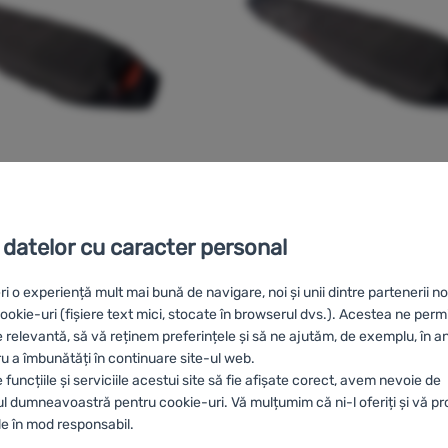
SAC DE DORMIT
Recenziile clienților
Re
 datelor cu caracter personal
ri o experiență mult mai bună de navigare, noi și unii dintre partenerii no
us RF
Boll
Magma plus RF
okie-uri (fișiere text mici, stocate în browserul dvs.). Acestea ne perm
e relevantă, să vă reținem preferințele și să ne ajutăm, de exemplu, în a
ru a îmbunătăți în continuare site-ul web.
funcțiile și serviciile acestui site să fie afișate corect, avem nevoie de
 dumneavoastră pentru cookie-uri. Vă mulțumim că ni-l oferiți și vă p
595
Lei
e în mod responsabil.
de la 429
Lei
de 
tru comparație
Adaugă pentru comparați