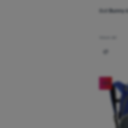
Boll
Bunny 
Volum:
6 l
Adaugă pen
-18
%