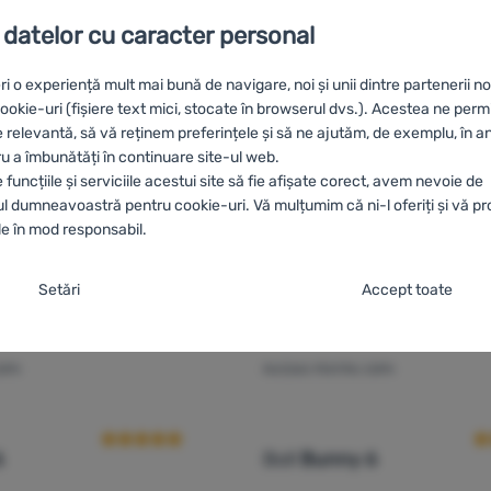
 datelor cu caracter personal
ri o experiență mult mai bună de navigare, noi și unii dintre partenerii no
okie-uri (fișiere text mici, stocate în browserul dvs.). Acestea ne perm
e relevantă, să vă reținem preferințele și să ne ajutăm, de exemplu, în a
ru a îmbunătăți în continuare site-ul web.
funcțiile și serviciile acestui site să fie afișate corect, avem nevoie de
 dumneavoastră pentru cookie-uri. Vă mulțumim că ni-l oferiți și vă p
e în mod responsabil.
nsimțământului cu categorii de cookie-uri
Setări
Accept toate
ă cookie-urile necesare, site-ul nostru nu ar putea funcționa corespunz
V
PII
RUCSAC PENTRU COPII
Recenziile clienților
Re
cesare (tehnice) permit funcționarea corectă a site-ului nostru. Aceste
tici preferențiale și extinse
referențiale și extinse
-
Datorită acestor module cookie, site-ul nostru r
 exemplu, protecția cibernetică a site-ului, afișarea corectă a paginii sa
ă.
.
ookie.
Mai multe informații
6
Boll
Bunny 6