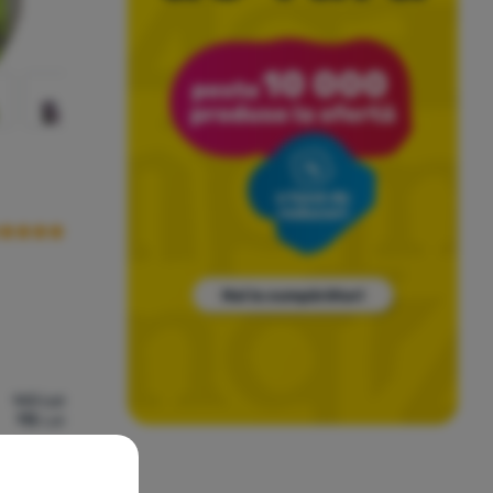
cenziile clienților
143
Lei
115
Lei
e