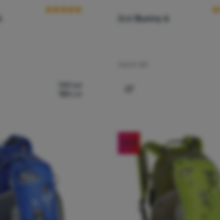
6
Boll
Bunny 6
Volum:
6 l
143
Lei
126
Lei
tru comparație
Adaugă pentru comparați
-20
%