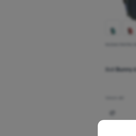
RUCSAC PENTRU CO
Boll
Bunny 
Volum:
6 l
Adaugă pen