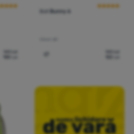
Boll
Bunny 6
Volum:
6 l
143
Lei
143
Lei
130
Lei
122
Lei
e
Adaugă pentru comparație